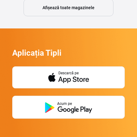
Afișează toate magazinele
Aplicația Tipli
Descarcă pe
Acum pe