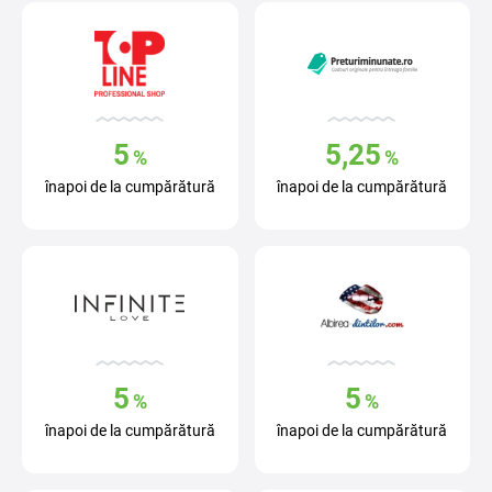
5
5,25
%
%
înapoi de la cumpărătură
înapoi de la cumpărătură
5
5
%
%
înapoi de la cumpărătură
înapoi de la cumpărătură