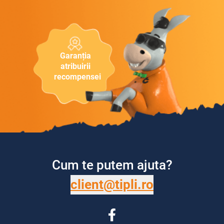
Garanția
atribuirii
recompensei
Cum te putem ajuta?
client@tipli.ro