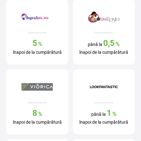
5
0,5
%
%
până la
înapoi de la cumpărătură
înapoi de la cumpărătură
8
1
%
%
până la
înapoi de la cumpărătură
înapoi de la cumpărătură