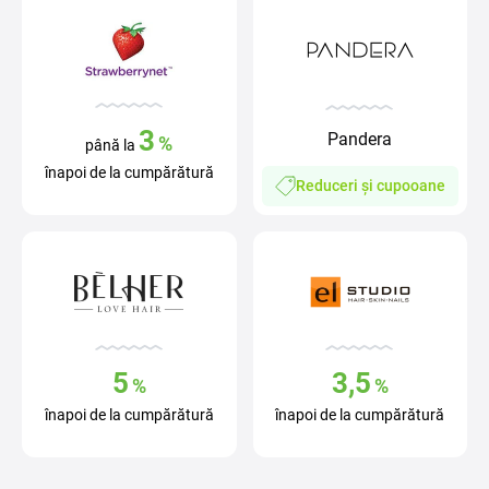
3
Pandera
%
până la
înapoi de la cumpărătură
Reduceri și cupooane
5
3,5
%
%
înapoi de la cumpărătură
înapoi de la cumpărătură