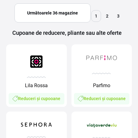
Următoarele 36 magazine
1
2
3
Cupoane de reducere, pliante sau alte oferte
Lila Rossa
Parfimo
Reduceri și cupooane
Reduceri și cupooane