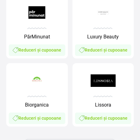
PărMinunat
Luxury Beauty
Reduceri și cupooane
Reduceri și cupooane
Biorganica
Lissora
Reduceri și cupooane
Reduceri și cupooane