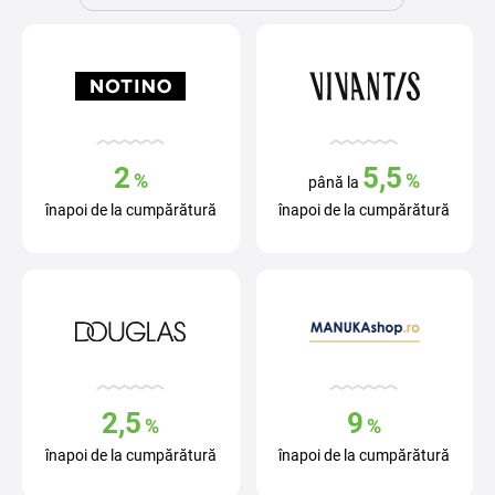
2
5,5
%
%
până la
înapoi de la cumpărătură
înapoi de la cumpărătură
2,5
9
%
%
înapoi de la cumpărătură
înapoi de la cumpărătură