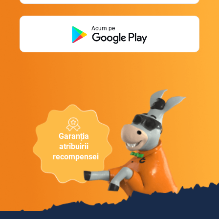
Acum pe
Garanția
atribuirii
recompensei