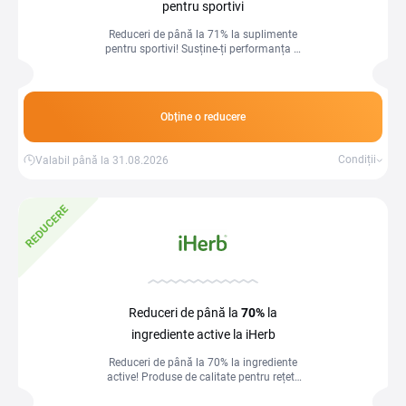
pentru sportivi
Reduceri de până la 71% la suplimente
pentru sportivi! Susține-ți performanța și
recuperarea cu produse la prețuri
speciale.
Obține o reducere
Condiții
Valabil până la 31.08.2026
REDUCERE
Reduceri de până la
70%
la
ingrediente active la iHerb
Reduceri de până la 70% la ingrediente
active! Produse de calitate pentru rețete
delicioase sau îngrijire, la prețuri