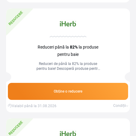
REDUCERE
Reduceri până la
82%
la produse
pentru baie
Reduceri de până la 82% la produse
pentru baie! Descoperă produse pentru
îngrijire și răsfăț zilnic, la prețuri
speciale.
Obține o reducere
Condiții
Valabil până la 31.08.2026
REDUCERE