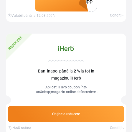
UPP
Obține un cupon
Condiții
Valabil până la 12.08.2026
REDUCERE
Bani înapoi până la
2 %
la tot în
magazinul iHerb
Aplicați iHerb coupon într-
un&nbsp;magazin online de încredere,
cu o selecție largă de produse naturale
și organice special...
Obține o reducere
Condiții
Până mâine