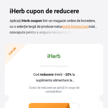
iHerb cupon de reducere
Aplicați
iHerb coupon
într-un magazin online de încredere,
cu o selecție largă de produse naturale și organice special
Arată întregul text
concepute pentru a asigura necesarul zilnic de vitamine și
minerale al fiecărui cumpărător. Cu o gamă diversificată și
opțiuni sănătoase, iHerb reprezintă o destinație online
CUPON
populară pentru cei interesați de un stil de viață sănătos.
Aici veți găsi o gamă largă de produse, inclusiv vitamine și
suplimente alimentare, produse pentru îngrijirea personală,
produse pentru copii și multe altele. Folosiți un cod promo
pentru a cumpăra produsele preferate la un preț mult mai
Cod
reducere
iHerb –
20%
la
mic.
suplimente alimentare la
cumpărături de minimum
365
lei
Codul de reducere se aplică în coșul de
cumpărături.