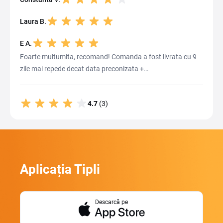
Laura B.
E A.
Foarte multumita, recomand! Comanda a fost livrata cu 9
zile mai repede decat data preconizata +…
4.7
(3)
Aplicația Tipli
Descarcă pe