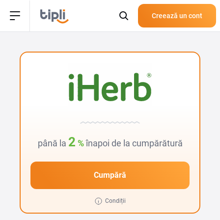
Creează un cont
2
până la
%
înapoi de la cumpărătură
Cumpără
Condiții