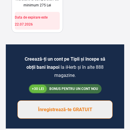
minimum 275 Lei
Data de expirare este
22.07.2026
Creează-ți un cont pe Tipli și începe să
obții bani înapoi
la iHerb și în alte 888
magazine.
+30 LEI
BONUS PENTRU UN CONT NOU
Înregistrează-te GRATUIT