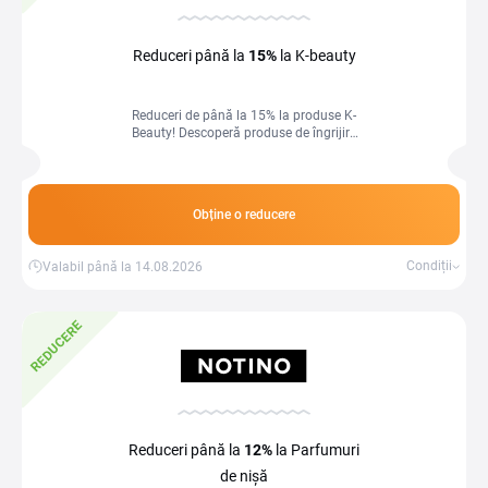
Reduceri până la
15%
la K-beauty
Reduceri de până la 15% la produse K-
Beauty! Descoperă produse de îngrijire
inspirate din rutina coreeană, la prețuri
avantajoase.
Obține o reducere
Condiții
Valabil până la 14.08.2026
REDUCERE
Reduceri până la
12%
la Parfumuri
de nișă