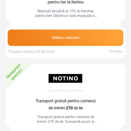
pentru ten la Notino
Reduceri de până la 10% la machiaj
pentru ten! Obține un look impecabil și
natural la prețuri avantajoase.
Obține o reducere
Condiții
Valabil până la 09.08.2026
T
R
A
N
S
P
O
R
T
G
R
A
T
U
I
T
Transport gratuit pentru comenzi
de minim
270
de lei
Transport gratuit pentru comenzi de
minim 270 de lei. Comandă acum și
primește produsele preferate fără cost