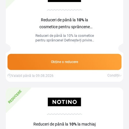
Reduceri de până la
10%
la
cosmetice pentru sprâncene
la Notino
Reduceri de până la 10% la cosmetice
pentru sprâncene! Definește-ți privirea
cu produse de calitate la prețuri
avantajoase.
Obține o reducere
Condiții
Valabil până la 09.08.2026
REDUCERE
Reduceri de până la
10%
la machiaj