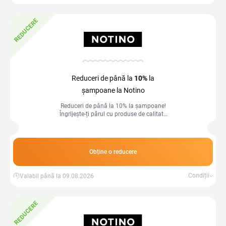
REDUCERE
Reduceri de până la
10%
la
șampoane la Notino
Reduceri de până la 10% la șampoane!
Îngrijește-ți părul cu produse de calitate
la prețuri avantajoase.
Obține o reducere
Condiții
Valabil până la 09.08.2026
REDUCERE