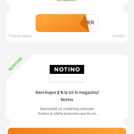
cumpărături.
MER
Obține un cupon
Condiții
Până mâine
REDUCERE
Bani înapoi
2 %
la tot în magazinul
Notino
Descoperă un cod&nbsp;reducere
Notino și oferte exclusive care te vor
ajuta să economisești la o gamă
diversificată de produse,...