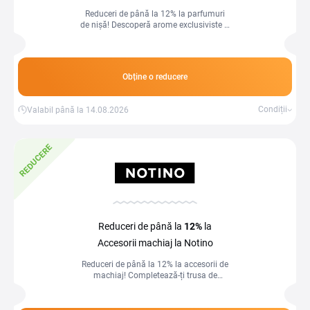
Reduceri de până la 12% la parfumuri
de nișă! Descoperă arome exclusiviste și
rafinate la prețuri avantajoase.
Obține o reducere
Condiții
Valabil până la 14.08.2026
REDUCERE
Reduceri de până la
12%
la
Accesorii machiaj la Notino
Reduceri de până la 12% la accesorii de
machiaj! Completează-ți trusa de
frumusețe cu produse esențiale la
prețuri avantajoase.