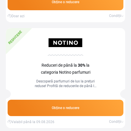
Obține o reducere
Condiții
Doar azi
REDUCERE
Reduceri de până la
30%
la
categoria Notino parfumuri
Descoperă parfumuri de lux la prețuri
reduse! Profită de reducerile de până la
30% la parfumurile de pe Notino și
bucură-te de aromele tale preferate la
un preț avantajos.
Obține o reducere
Condiții
Valabil până la 09.08.2026