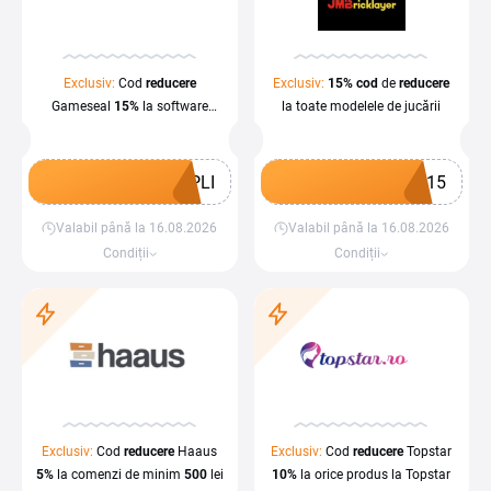
Exclusiv:
Cod
reducere
Exclusiv:
15%
cod
de
reducere
Gameseal
15%
la software
la toate modelele de jucării
la Gameseal
PLI
B15
Valabil până la 16.08.2026
Valabil până la 16.08.2026
Obține un cupon
Obține un cupon
Condiții
Condiții
Exclusiv:
Cod
reducere
Haaus
Exclusiv:
Cod
reducere
Topstar
5%
la comenzi de minim
500
lei
10%
la orice produs la Topstar