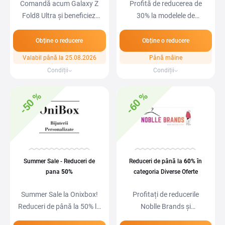
Comandă acum Galaxy Z
Profită de reducerea de
Fold8 Ultra și beneficiezi
30% la modelele de
de până la 500…
încălțăminte…
Obține o reducere
Obține o reducere
Valabil până la 25.08.2026
Până mâine
Condiții
Condiții
-50 %
-60 %
Summer Sale - Reduceri de
Reduceri de până la
60%
în
pana
50%
categoria Diverse Oferte
Summer Sale la Onixbox!
Profitați de reducerile
Reduceri de până la 50% la
Noblle Brands și
o gamă largă…
economisiți.