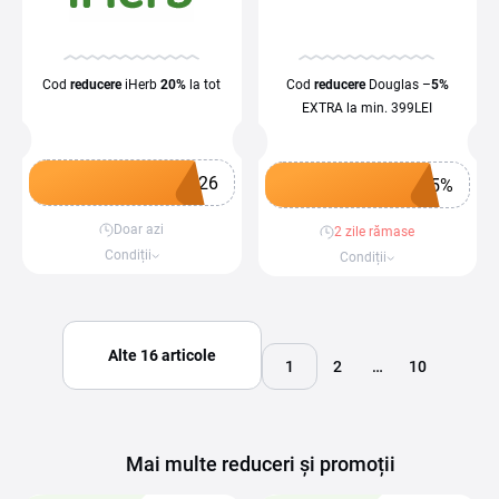
Cod
reducere
iHerb
20%
la tot
Cod
reducere
Douglas –
5%
EXTRA la min. 399LEI
T26
A5%
Doar azi
Obține un cupon
2 zile rămase
Obține un cupon
Condiții
Condiții
Alte 16 articole
1
2
…
10
Mai multe reduceri și promoții