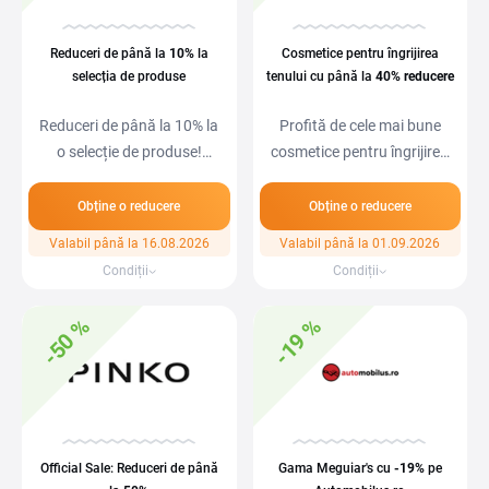
Reduceri de până la
10%
la
Cosmetice pentru îngrijirea
selecția de produse
tenului cu până la
40%
reducere
Reduceri de până la 10% la
Profită de cele mai bune
o selecție de produse!
cosmetice pentru îngrijirea
Descoperă…
tenului…
Obține o reducere
Obține o reducere
Valabil până la 16.08.2026
Valabil până la 01.09.2026
Condiții
Condiții
-50 %
-19 %
Official Sale: Reduceri de până
Gama Meguiar's cu
-19%
pe