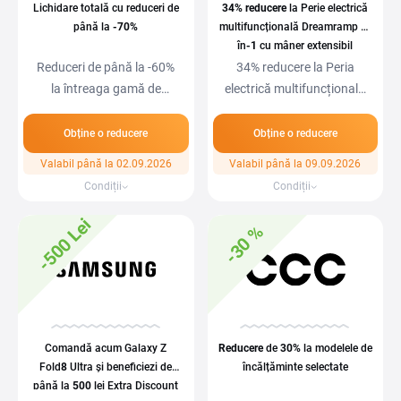
Lichidare totală cu reduceri de
34%
reducere
la Perie electrică
până la
-70%
multifuncțională Dreamramp 7-
în
-1
cu mâner extensibil
Reduceri de până la -60%
34% reducere la Peria
la întreaga gamă de
electrică multifuncțională
produse, iar pentru…
Dreamramp 7-în…
Obține o reducere
Obține o reducere
Valabil până la 02.09.2026
Valabil până la 09.09.2026
Condiții
Condiții
-500 Lei
-30 %
Comandă acum Galaxy Z
Reducere
de
30%
la modelele de
Fold
8
Ultra și beneficiezi de
încălțăminte selectate
până la
500
lei Extra Discount