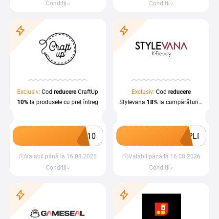
Condiții
Condiții
Exclusiv:
Cod
reducere
CraftUp
Exclusiv:
Cod
reducere
10%
la produsele cu preț întreg
Stylevana
18%
la cumpărăturile
de peste
59 €
I10
PLI
Valabil până la 16.08.2026
Valabil până la 16.08.2026
Obține un cupon
Obține un cupon
Condiții
Condiții