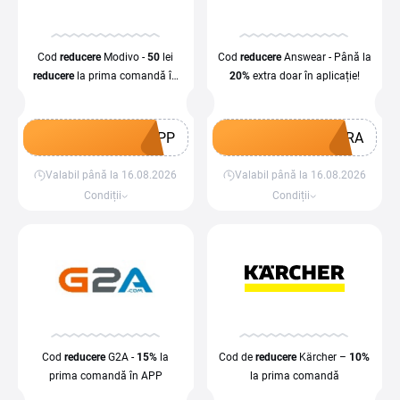
Cod
reducere
Modivo -
50
lei
Cod
reducere
Answear - Până la
reducere
la prima comandă în
20%
extra doar în aplicație!
APP
APP
TRA
Valabil până la 16.08.2026
Valabil până la 16.08.2026
Obține un cupon
Obține un cupon
Condiții
Condiții
Cod
reducere
G2A -
15%
la
Cod de
reducere
Kärcher –
10%
prima comandă în APP
la prima comandă