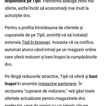
disponibile pe Tipli
. Platforma adaugă zilnic noi
oferte, astfel încât să economisiți mai mult la
achizițiile dvs.
Pentru a profita întotdeauna de ofertele și
cupoanele de pe Tipli, amintiți-vă să instalați
extensia
Tipli în browser
. Aceasta vă va notifica
automat atunci când intrați pe un magazin online
care oferă reduceri și bani înapoi la cumpărăturile
dvs.
Pe lângă reducerile atractive, Tipli vă oferă și
bani
înapoi
în anumite
magazine partenere
. În
secțiunea "cupoane de reducere," veți găsi toate
ofertele actualizate pentru magazinele dvs.
preferate, ușor de copiat cu un simplu clic pe