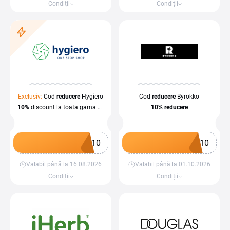
Condiții
Condiții
Exclusiv:
Cod
reducere
Hygiero
Cod
reducere
Byrokko
10%
discount la toata gama de
10%
reducere
produse Evans Vanodine
I10
O10
Valabil până la 16.08.2026
Valabil până la 01.10.2026
Obține un cupon
Obține un cupon
Condiții
Condiții