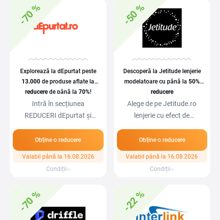
-70 %
-50 %
Explorează la dEpurtat peste
Descoperă la Jetitude lenjerie
13.000
de produse aflate la
modelatoare cu până la
50%
reducere
de până la
70%
!
reducere
Intră în secțiunea
Alege de pe Jetitude.ro
REDUCERI dEpurtat și
lenjerie cu efect de
descoperă mii de modele…
compresie pentru…
Obține o reducere
Obține o reducere
Valabil până la 16.08.2026
Valabil până la 16.08.2026
Condiții
Condiții
-70 %
-22 %