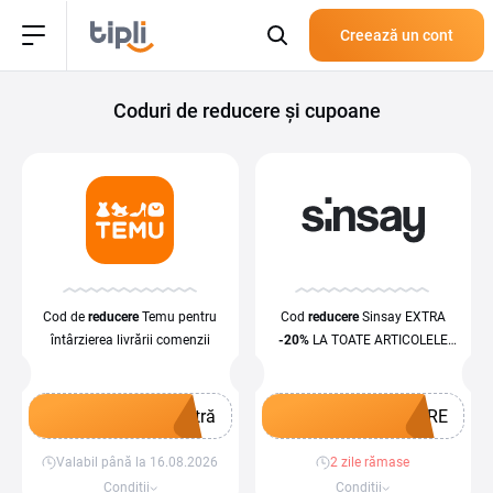
Creează un cont
Coduri de reducere și cupoane
Cod de
reducere
Temu pentru
Cod
reducere
Sinsay EXTRA
întârzierea livrării comenzii
-20%
LA TOATE ARTICOLELE
CU DISCOUNT
tră
ORE
Valabil până la 16.08.2026
2 zile rămase
Obține un cupon
Obține un cupon
Condiții
Condiții