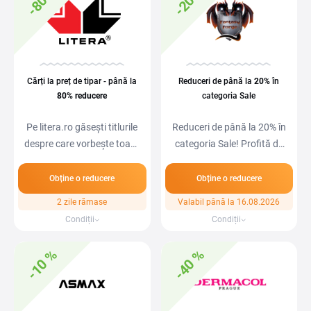
-80 %
-20 %
Cărți la preț de tipar - până la
Reduceri de până la
20%
în
80%
reducere
categoria Sale
Pe litera.ro găsești titlurile
Reduceri de până la 20% în
despre care vorbește toată
categoria Sale! Profită de
lumea,…
oferte…
Obține o reducere
Obține o reducere
2 zile rămase
Valabil până la 16.08.2026
Condiții
Condiții
-10 %
-40 %