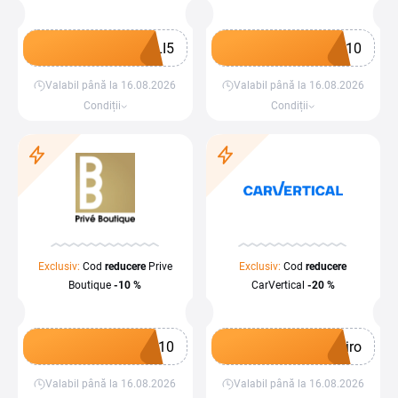
LI5
P10
Valabil până la 16.08.2026
Valabil până la 16.08.2026
Obține un cupon
Obține un cupon
Condiții
Condiții
Exclusiv:
Cod
reducere
Prive
Exclusiv:
Cod
reducere
Boutique
-10 %
CarVertical
-20 %
i10
iro
Valabil până la 16.08.2026
Valabil până la 16.08.2026
Obține un cupon
Obține un cupon