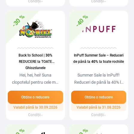
Condiții
Condiții
-30 %
-40 %
Back to School |
30%
InPuff Summer Sale – Reduceri
REDUCERE la TOATE
de până la
40%
la toate rochiile
Ghiozdanele
Hei, hei, hei! Suna
Summer Sale la InPuff!
clopotelul pentru cele mai
Reduceri de până la 40% la
tari reduceri de…
rochii…
Obține o reducere
Obține o reducere
Valabil până la 30.09.2026
Valabil până la 31.08.2026
Condiții
Condiții