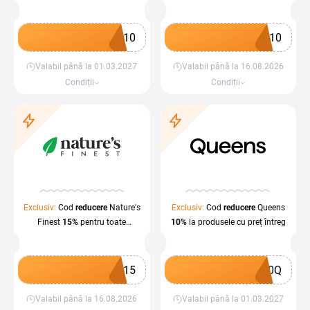
preț întreg
și dedicated servers orders
la Cyberfolks
I10
I10
Valabil până la 01.03.2027
Valabil până la 16.08.2026
Obține un cupon
Obține un cupon
Condiții
Condiții
Exclusiv:
Cod
reducere
Nature's
Exclusiv:
Cod
reducere
Queens
Finest
15%
pentru toate
10%
la produsele cu preț întreg
produsele
E15
10Q
Valabil până la 16.08.2026
Valabil până la 01.03.2027
Obține un cupon
Obține un cupon