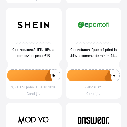
Cod
reducere
SHEIN
15%
la
Cod
reducere
Epantofi până la
comenzi de peste €19
35%
la comenzi de minim
349
lei în alicație
EUR
MER
Valabil până la 01.10.2026
Doar azi
Obține un cupon
Obține un cupon
Condiții
Condiții