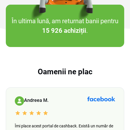
În ultima lună, am returnat banii pentru
15 926 achiziții
.
Oamenii ne plac
Andreea M.
Îmi place acest portal de cashback. Există un număr de