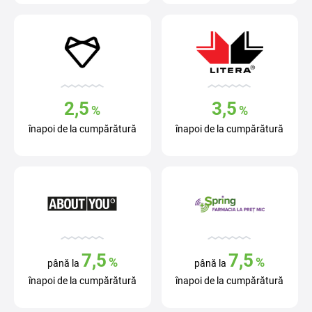
2,5
3,5
%
%
înapoi de la cumpărătură
înapoi de la cumpărătură
7,5
7,5
%
%
până la
până la
înapoi de la cumpărătură
înapoi de la cumpărătură