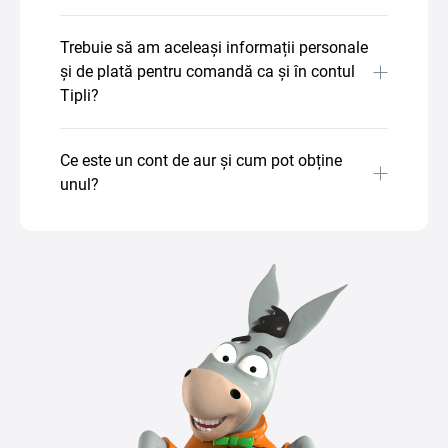
Trebuie să am aceleași informații personale
și de plată pentru comandă ca și în contul
Tipli?
Ce este un cont de aur și cum pot obține
unul?