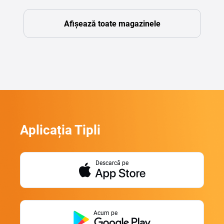
Afișează toate magazinele
Aplicația Tipli
Descarcă pe
Acum pe