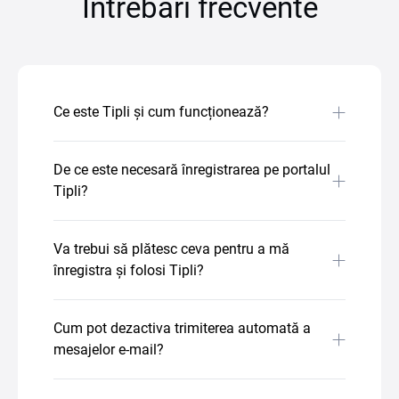
Întrebări frecvente
Ce este Tipli și cum funcționează?
De ce este necesară înregistrarea pe portalul
Tipli?
Va trebui să plătesc ceva pentru a mă
înregistra și folosi Tipli?
Cum pot dezactiva trimiterea automată a
mesajelor e-mail?