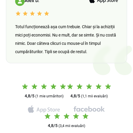
Alex D.
Totul funcționează așa cum trebuie. Chiar și la achiziții
mici poți economisi. Nu e mult, dar se simte. Și nu costă
nimic. Doar câteva clicuri cu mouse-ul în timpul
cumpărăturilor. Tipli se ocupă de restul.
4,8/5
4,8/5
(1 mie urmăritori)
(1,1 mii evaluări)
4,8/5
(3,4 mii evaluări)