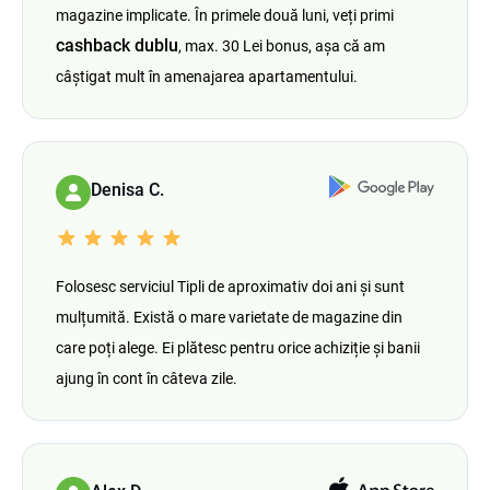
magazine implicate. În primele două luni, veți primi
cashback dublu
, max. 30 Lei bonus, așa că am
câștigat mult în amenajarea apartamentului.
Denisa C.
Folosesc serviciul Tipli de aproximativ doi ani și sunt
mulțumită. Există o mare varietate de magazine din
care poți alege. Ei plătesc pentru orice achiziție și banii
ajung în cont în câteva zile.