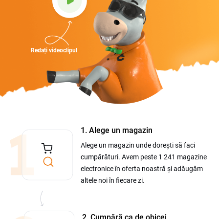
Redați videoclipul
1. Alege un magazin
Alege un magazin unde dorești să faci
cumpărături. Avem peste
1 241 magazine
electronice
în oferta noastră și adăugăm
altele noi în fiecare zi.
2. Cumpără ca de obicei