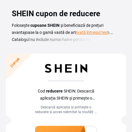
SHEIN cupon de reducere
Folosește
cupoane SHEIN
și beneficiază de prețuri
avantajoase la o gamă vastă de articole vestimentare.
Arată întregul text
Catalogul nu include numai haine pentru femei, bărbați și
copii, ci și accesorii precum genți, bijuterii, ochelari de soare,
încălțăminte și multe altele. Magazinul este renumit pentru
CUPON
produsele sale progresiste și inovatoare, în pas cu ultimele
tendințe de modă. Cu o gamă ofertantă de haine și
accesorii la prețuri accesibile și accesul rapid la un cupon
reducere SHEIN, magazinul este o opțiune populară pentru
cei care caută să își reînnoiască garderoba cu cele mai
Cod
reducere
SHEIN: Descarcă
moderne articole vestimentare.
aplicația SHEIN și primește o
reducere
de
30 %
Descarcă aplicația și primește o
reducere și acces nelimitat la noutăți și
promoții. Valabil pentru prima
comandă.