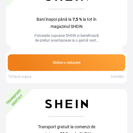
Bani înapoi până la
7,5 %
la tot în
magazinul SHEIN
Folosește cupoane SHEIN și beneficiază
de prețuri avantajoase la o gamă vastă
de articole vestimentare. Catalogul nu
include...
Obține o reducere
Condiții
Până mâine
T
R
A
N
S
P
O
R
T
G
R
A
T
U
I
T
Transport gratuit la comenzi de