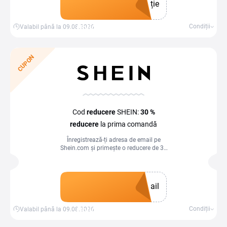
ție
Obține un cupon
Condiții
Valabil până la 09.08.2026
CUPON
Cod
reducere
SHEIN:
30 %
reducere
la prima comandă
Înregistrează-ți adresa de email pe
Shein.com și primește o reducere de 30
% la prima comandă. Valabil pentru
cumpărături de peste 9 €. Valoarea
maximă a reducerii este de 8 €.
ail
Obține un cupon
Condiții
Valabil până la 09.08.2026