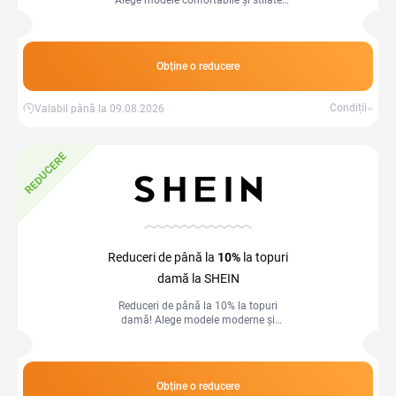
Alege modele confortabile și stilate
pentru fiecare zi la prețuri speciale.
Obține o reducere
Condiții
Valabil până la 09.08.2026
REDUCERE
Reduceri de până la
10%
la topuri
damă la SHEIN
Reduceri de până la 10% la topuri
damă! Alege modele moderne și
confortabile pentru ținutele tale zilnice
la prețuri avantajoase.
Obține o reducere