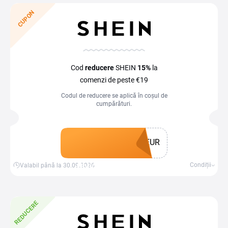
CUPON
Cod
reducere
SHEIN
15%
la
comenzi de peste €19
Codul de reducere se aplică în coșul de
cumpărături.
EUR
Obține un cupon
Condiții
Valabil până la 30.09.2026
REDUCERE