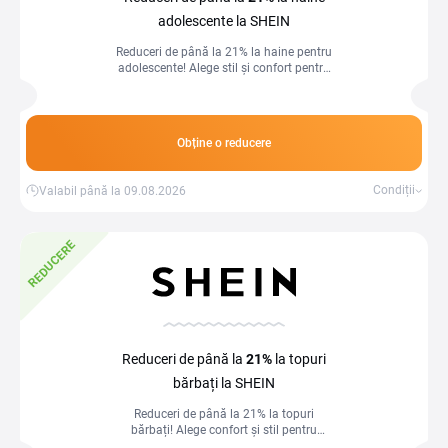
adolescente la SHEIN
Reduceri de până la 21% la haine pentru
adolescente! Alege stil și confort pentru
ținutele zilnice la prețuri avantajoase.
Obține o reducere
Condiții
Valabil până la 09.08.2026
REDUCERE
Reduceri de până la
21%
la topuri
bărbați la SHEIN
Reduceri de până la 21% la topuri
bărbați! Alege confort și stil pentru
ținutele tale zilnice la prețuri