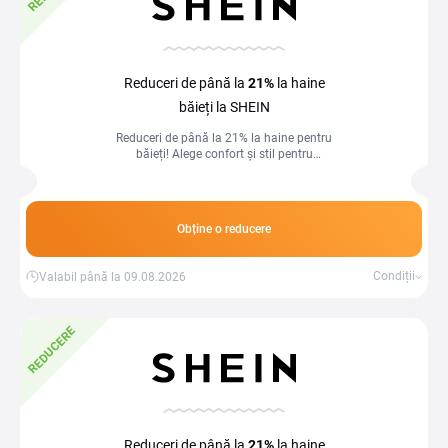
Reduceri de până la
21%
la haine
băieți la SHEIN
Reduceri de până la 21% la haine pentru
băieți! Alege confort și stil pentru
ținutele zilnice la prețuri avantajoase.
Obține o reducere
Condiții
Valabil până la 09.08.2026
REDUCERE
Reduceri de până la
21%
la haine