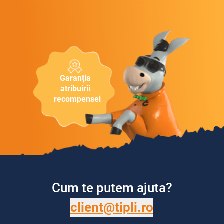
Garanția
atribuirii
recompensei
Cum te putem ajuta?
client@tipli.ro