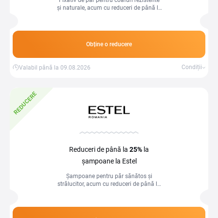
Fixativ de păr pentru coafuri rezistente
și naturale, acum cu reduceri de până la
25%!
Obține o reducere
Condiții
Valabil până la 09.08.2026
REDUCERE
Reduceri de până la
25%
la
șampoane la Estel
Șampoane pentru păr sănătos și
strălucitor, acum cu reduceri de până la
25%!