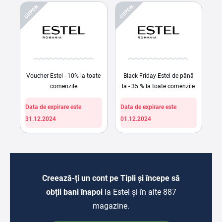
CUPON
CUPON
Voucher Estel - 10% la toate
Black Friday Estel de până
comenzile
la - 35 % la toate comenzile
Data de expirare este
Data de expirare este
31.12.2024
01.12.2024
Creează-ți un cont pe Tipli și începe să
obții bani înapoi
la Estel și în alte 887
magazine.