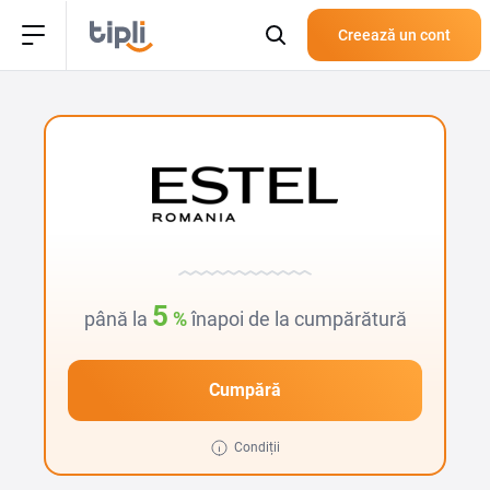
Creează un cont
5
până la
%
înapoi de la cumpărătură
Cumpără
Condiții