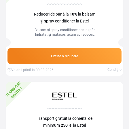
Reduceri de până la
10%
la balsam
și spray conditioner la Estel
Balsam și spray conditioner pentru păr
hidratat și mătăsos, acum cu reduceri
de până la 10%!
Obține o reducere
Condiții
Valabil până la 09.08.2026
T
R
A
N
S
P
O
R
T
G
R
A
T
U
I
T
Transport gratuit la comenzi de
minimum
250
lei la Estel