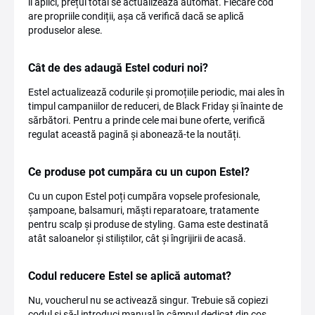
îl aplici, prețul total se actualizează automat. Fiecare cod
are propriile condiții, așa că verifică dacă se aplică
produselor alese.
Cât de des adaugă Estel coduri noi?
Estel actualizează codurile și promoțiile periodic, mai ales în
timpul campaniilor de reduceri, de Black Friday și înainte de
sărbători. Pentru a prinde cele mai bune oferte, verifică
regulat această pagină și abonează-te la noutăți.
Ce produse pot cumpăra cu un cupon Estel?
Cu un cupon Estel poți cumpăra vopsele profesionale,
șampoane, balsamuri, măști reparatoare, tratamente
pentru scalp și produse de styling. Gama este destinată
atât saloanelor și stiliștilor, cât și îngrijirii de acasă.
Codul reducere Estel se aplică automat?
Nu, voucherul nu se activează singur. Trebuie să copiezi
codul și să-l introduci manual în câmpul dedicat din coș