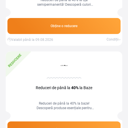
Reduceri de până la 40% la ojă
semipermanentă! Descoperă culori
vibrante și rezistență îndelungată
pentru manichiuri impecabile.
Obține o reducere
Condiții
Valabil până la 09.08.2026
REDUCERE
Reduceri de până la
40%
la Baze
Reduceri de până la 40% la baze!
Descoperă produse esențiale pentru
mixuri și preparate, la prețuri
avantajoase.