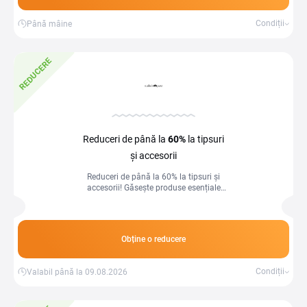
Condiții
Până mâine
REDUCERE
Reduceri de până la
60%
la tipsuri
și accesorii
Reduceri de până la 60% la tipsuri și
accesorii! Găsește produse esențiale
pentru manichiură profesională la
prețuri avantajoase.
Obține o reducere
Condiții
Valabil până la 09.08.2026