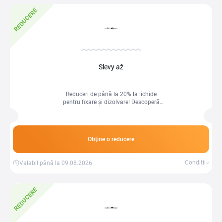
REDUCERE
Slevy až
Reduceri de până la 20% la lichide
pentru fixare și dizolvare! Descoperă
soluții eficiente pentru utilizare ușoară
și rezultate rapide.
Obține o reducere
Condiții
Valabil până la 09.08.2026
REDUCERE