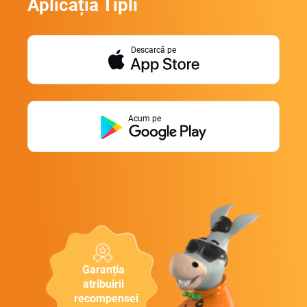
Aplicația Tipli
Descarcă pe
Acum pe
Garanția
atribuirii
recompensei