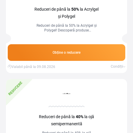
Reduceri de până la
50%
la Acrylgel
și Polygel
Reduceri de până la 50% la Acrylgel și
Polygel! Descoperă produse
profesionale pentru construcția
unghiilor, rezistente și ușor de modelat.
Obține o reducere
Condiții
Valabil până la 09.08.2026
REDUCERE
Reduceri de până la
40%
la ojă
semipermanentă