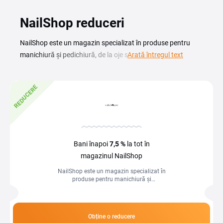
NailShop reduceri
NailShop este un magazin specializat în produse pentru
manichiură și pedichiură, de la oje semipermanente și geluri
Arată întregul text
până la pile, freze și accesorii pentru tehnicieni și pasionați
deopotrivă. Cu un cod reducere NailShop cumperi
REDUCERE
materialele preferate la un preț mai bun, fie că îți amenajezi
un salon sau îți faci unghiile acasă. Pe această pagină
găsești codurile și promoțiile actuale, pe care le aplici direct
în coș înainte de finalizarea comenzii. Magazinul oferă o
gamă largă de branduri profesionale de nail art, iar
Bani înapoi
7,5 %
la tot în
verificarea ofertelor disponibile îți permite să economisești
magazinul NailShop
la fiecare achiziție.
NailShop este un magazin specializat în
produse pentru manichiură și
pedichiură, de la oje semipermanente și
geluri până la pile, freze și...
Obține o reducere