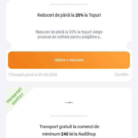
Reduceri de până la
20%
la Topuri
Reduceri de până la 20% la topuri! Alege
produse de calitate pentru pregătire și
consum zilnic, la prețuri avantajoase.
Obține o reducere
Condiții
Valabil până la 09.08.2026
T
R
A
N
S
P
O
R
T
G
R
A
T
U
I
T
Transport gratuit la comenzi de
minimum
240
lei la NailShop