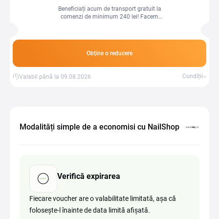
Beneficiați acum de transport gratuit la
comenzi de minimum 240 lei! Facem
cumpărăturile online mai convenabile
pentru dvs., economisindu-vă bani pe
costurile de livrare!
Obține o reducere
Condiții
Valabil până la 09.08.2026
Modalități simple de a economisi cu NailShop
Verifică expirarea
Fiecare voucher are o valabilitate limitată, așa că
folosește-l înainte de data limită afișată.