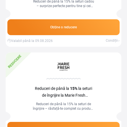
Reduceri de până la 15% la seturi cadou
aici.
– surprize perfecte pentru tine și cei
dragi, la prețuri speciale!
Obține o reducere
Condiții
Valabil până la 09.08.2026
REDUCERE
Reduceri de până la
15%
la seturi
de îngrijire la Marie Fresh
Cosmetics
Reduceri de până la 15% la seturi de
îngrijire – răsfață-te complet cu produse
esențiale pentru frumusețe și sănătate!