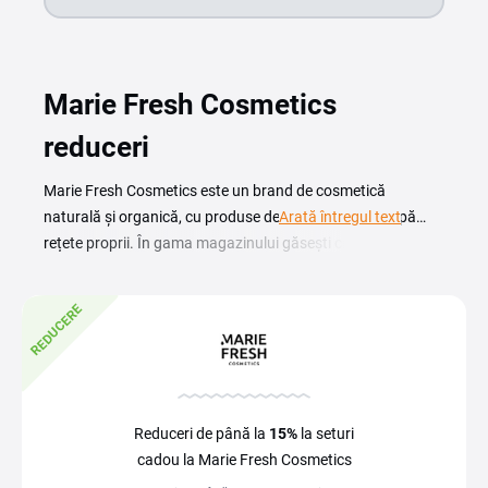
Marie Fresh Cosmetics
reduceri
Marie Fresh Cosmetics este un brand de cosmetică
naturală și organică, cu produse de îngrijire create după
Arată întregul text
rețete proprii. În gama magazinului găsești creme, seruri,
produse de curățare și îngrijire pentru ten și păr, formulate
cu ingrediente naturale. Cu un cod reducere Marie Fresh
REDUCERE
Cosmetics cumperi aceste produse de îngrijire la un preț
mai bun. Pe această pagină verifici codurile și promoțiile
actuale înainte să îți finalizezi comanda. Copiază codul
potrivit, introdu-l în coș și plătești mai puțin direct la
finalizarea comenzii. Un cupon poate fi disponibil în
Reduceri de până la
15%
la seturi
anumite perioade, mai ales în timpul campaniilor de
cadou la Marie Fresh Cosmetics
reduceri, așa că merită să arunci o privire peste ofertele de