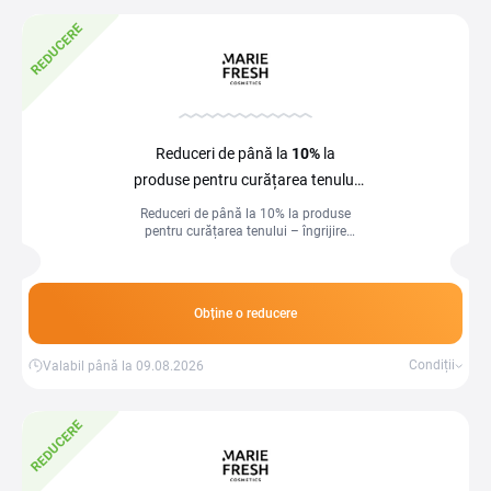
REDUCERE
Reduceri de până la
10%
la
produse pentru curățarea tenului
la Marie Fresh Cosmetics
Reduceri de până la 10% la produse
pentru curățarea tenului – îngrijire
delicată pentru un ten curat și sănătos!
Obține o reducere
Condiții
Valabil până la 09.08.2026
REDUCERE