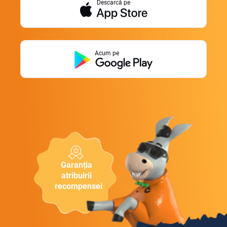
Descarcă pe
Acum pe
Garanția
atribuirii
recompensei