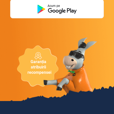
Acum pe
Garanția
atribuirii
recompensei