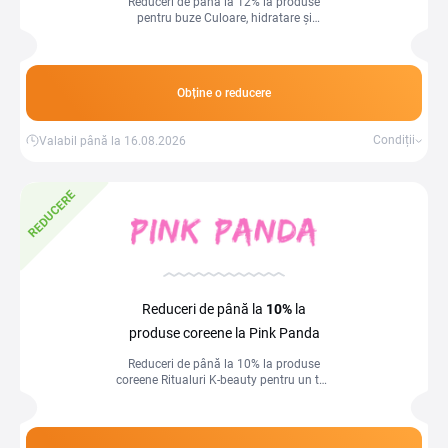
Reduceri de până la 12% la produse
pentru buze Culoare, hidratare și
strălucire, acum la prețuri speciale!
Obține o reducere
Condiții
Valabil până la 16.08.2026
REDUCERE
Reduceri de până la
10%
la
produse coreene la Pink Panda
Reduceri de până la 10% la produse
coreene Ritualuri K-beauty pentru un ten
impecabil, acum la prețuri speciale!