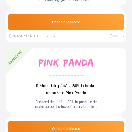
pentru față Îngrijire eficientă pentru un
ten luminos, acum la prețuri speciale!
Obține o reducere
Condiții
Valabil până la 16.08.2026
REDUCERE
Reduceri de până la
30%
la Make-
up buze la Pink Panda
Reduceri de până la 30% la produse de
make-up pentru buze! Culori vibrante și
rezistente la prețuri avantajoase.
Obține o reducere