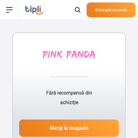
Creează un cont
Fără recompensă din
achiziție
Mergi la magazin