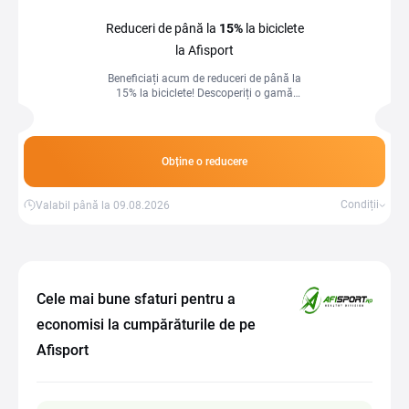
Reduceri de până la
15%
la biciclete
la Afisport
Beneficiați acum de reduceri de până la
15% la biciclete! Descoperiți o gamă
variată de modele pentru toate nevoile
și bucurați-vă de plimbări active și
sănătoase la prețuri reduse.
Obține o reducere
Condiții
Valabil până la 09.08.2026
Cele mai bune sfaturi pentru a
economisi la cumpărăturile de pe
Afisport