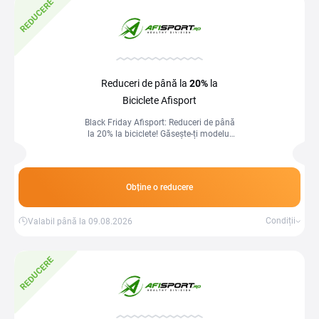
REDUCERE
Reduceri de până la
20%
la
Biciclete Afisport
Black Friday Afisport: Reduceri de până
la 20% la biciclete! Găsește-ți modelul
ideal și bucură-te de oferte incredibile! ️
Obține o reducere
Condiții
Valabil până la 09.08.2026
REDUCERE