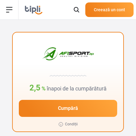
Creează un cont
2,5
%
înapoi de la cumpărătură
Cumpără
Condiții