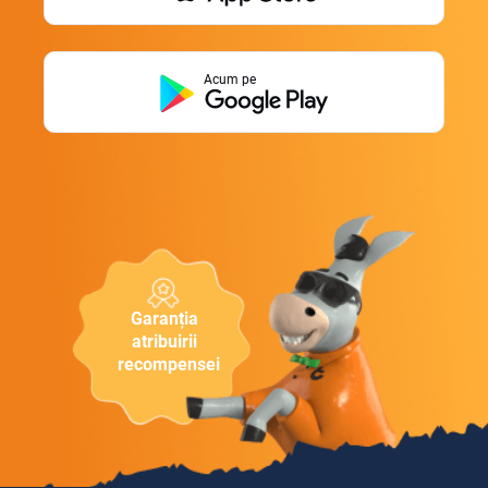
Acum pe
Garanția
atribuirii
recompensei