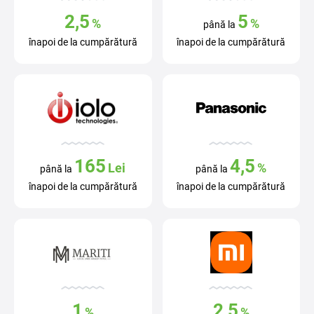
2,5
5
%
%
până la
înapoi de la cumpărătură
înapoi de la cumpărătură
165
4,5
Lei
%
până la
până la
înapoi de la cumpărătură
înapoi de la cumpărătură
1
2,5
%
%