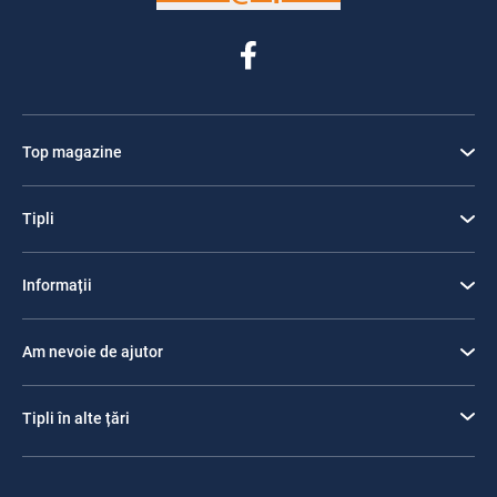
Top magazine
Tipli
Informații
Am nevoie de ajutor
Tipli în alte țări