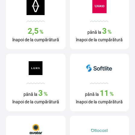
2,5
3
%
%
până la
înapoi de la cumpărătură
înapoi de la cumpărătură
3
11
%
%
până la
până la
înapoi de la cumpărătură
înapoi de la cumpărătură