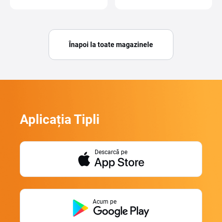
Înapoi la toate magazinele
Aplicația Tipli
Descarcă pe
Acum pe