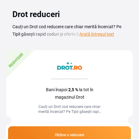
Drot reduceri
Cauți un Drot cod reducere care chiar merită încercat? Pe
Tipli găsești rapid coduri și oferte Drot, plus cashback pe
Arată întregul text
care îl primești înapoi după cumpărături. Alege un cupon
potrivit, copiază-l și aplică-l la checkout, apoi activează
REDUCERE
cashback înainte să intri în magazin ca să economisești
dublu, simplu și clar.
Bani înapoi
2,5 %
la tot în
magazinul Drot
Cauți un Drot cod reducere care chiar
merită încercat? Pe Tipli găsești rapid
coduri și oferte Drot, plus cashback pe
care îl primești înapoi după...
Obține o reducere