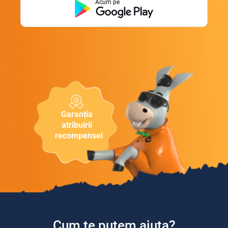
Acum pe
Garanția
atribuirii
recompensei
Cum te putem ajuta?