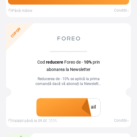
Condiții
Până mâine
CUPON
Cod
reducere
Foreo de -
10%
prin
abonarea la Newsletter
Reducerea de - 10% se aplică la prima
comandă dacă vă abonați la Newsletter
Foreo în magazinul online atunci când
introduceți codul de reducere în coșul de
cumpărături.
ail
Obține un cupon
Condiții
Valabil până la 09.08.2026