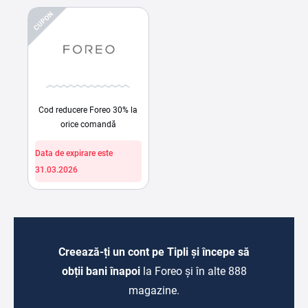
CUPON
Cod reducere Foreo 30% la
orice comandă
Data de expirare este
31.03.2026
Creează-ți un cont pe Tipli și începe să
obții bani înapoi
la Foreo și în alte 888
magazine.