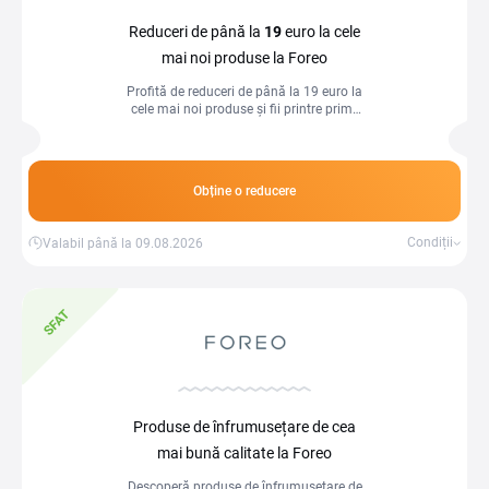
Reduceri de până la
19
euro la cele
mai noi produse la Foreo
Profită de reduceri de până la 19 euro la
cele mai noi produse și fii printre primii
care le descoperă!
Obține o reducere
Condiții
Valabil până la 09.08.2026
SFAT
Produse de înfrumusețare de cea
mai bună calitate la Foreo
Descoperă produse de înfrumusețare de