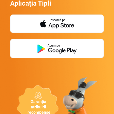
Aplicația Tipli
Descarcă pe
Acum pe
Garanția
atribuirii
recompensei