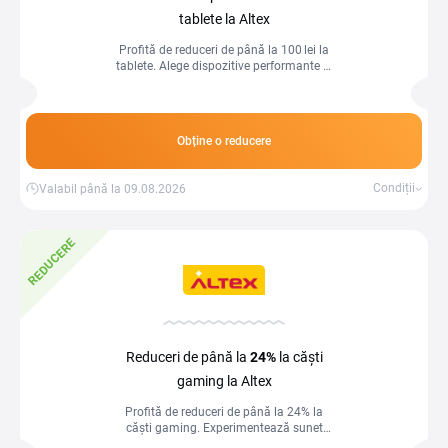
tablete la Altex
Profită de reduceri de până la 100 lei la
tablete. Alege dispozitive performante și
compacte, perfecte pentru muncă sau
divertisment!
Obține o reducere
Condiții
Valabil până la 09.08.2026
REDUCERE
Reduceri de până la
24%
la căști
gaming la Altex
Profită de reduceri de până la 24% la
căști gaming. Experimentează sunet
clar și imersiv pentru fiecare sesiune de