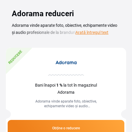
Adorama reduceri
Adorama vinde aparate foto, obiective, echipamente video
și audio profesionale de la branduri precum Canon, Sony,
Arată întregul text
Nikon, Fujifilm sau Apple. Cu un cod reducere Adorama
cumperi mai avantajos echipamentele pentru fotografie,
REDUCERE
filmare și înregistrare studio direct de la retailerul
specializat. Pe această pagină găsești promoții actualizate
pentru pasionații de foto-video, de la aparate DSLR și
mirrorless, prin obiective și trepiede, până la microfoane,
mixere și accesorii pentru streaming. Verifică oferta actuală
Bani înapoi
1 %
la tot în magazinul
înainte de a comanda pentru a economisi la echipamentele
Adorama
pentru pasiunea sau munca ta creativă.
Adorama vinde aparate foto, obiective,
echipamente video și audio
profesionale de la branduri precum
Canon, Sony, Nikon, Fujifilm sau Apple.
Cu un...
Obține o reducere