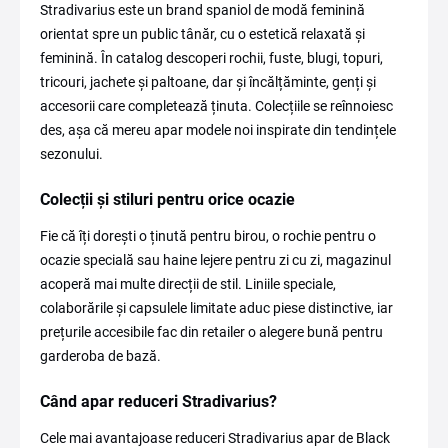
Stradivarius este un brand spaniol de modă feminină
orientat spre un public tânăr, cu o estetică relaxată și
feminină. În catalog descoperi rochii, fuste, blugi, topuri,
tricouri, jachete și paltoane, dar și încălțăminte, genți și
accesorii care completează ținuta. Colecțiile se reînnoiesc
des, așa că mereu apar modele noi inspirate din tendințele
sezonului.
Colecții și stiluri pentru orice ocazie
Fie că îți dorești o ținută pentru birou, o rochie pentru o
ocazie specială sau haine lejere pentru zi cu zi, magazinul
acoperă mai multe direcții de stil. Liniile speciale,
colaborările și capsulele limitate aduc piese distinctive, iar
prețurile accesibile fac din retailer o alegere bună pentru
garderoba de bază.
Când apar reduceri Stradivarius?
Cele mai avantajoase reduceri Stradivarius apar de Black