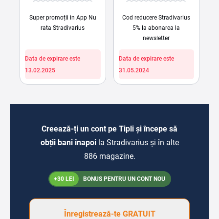
Super promoții in App Nu
Cod reducere Stradivarius
rata Stradivarius
5% la abonarea la
newsletter
Data de expirare este
Data de expirare este
13.02.2025
31.05.2024
Creează-ți un cont pe Tipli și începe să
obții bani înapoi
la Stradivarius și în alte
886 magazine.
+30 LEI
BONUS PENTRU UN CONT NOU
Înregistrează-te GRATUIT