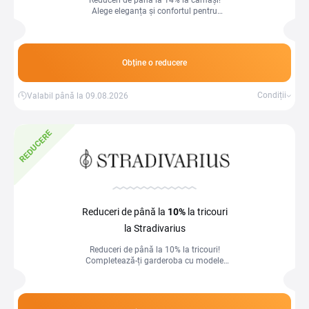
Reduceri de până la 14% la cămăși!
Alege eleganța și confortul pentru
fiecare ocazie, acum la prețuri reduse!
Obține o reducere
Condiții
Valabil până la 09.08.2026
REDUCERE
Reduceri de până la
10%
la tricouri
la Stradivarius
Reduceri de până la 10% la tricouri!
Completează-ți garderoba cu modele
confortabile și stilate la prețuri mai mici!