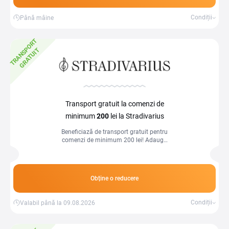
Condiții
Până mâine
T
R
A
N
S
P
O
R
T
G
R
A
T
U
I
T
Transport gratuit la comenzi de
minimum
200
lei la Stradivarius
Beneficiază de transport gratuit pentru
comenzi de minimum 200 lei! Adaugă
articolele dorite în coș și economisește
la livrare. Nu rata ocazia!
Obține o reducere
Condiții
Valabil până la 09.08.2026