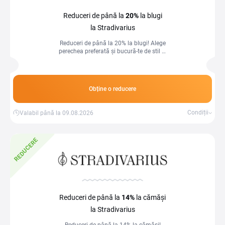
Reduceri de până la
20%
la blugi
la Stradivarius
Reduceri de până la 20% la blugi! Alege
perechea preferată și bucură-te de stil și
confort la preț redus!
Obține o reducere
Condiții
Valabil până la 09.08.2026
REDUCERE
Reduceri de până la
14%
la cămăși
la Stradivarius