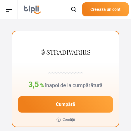
Creează un cont
3,5
%
înapoi de la cumpărătură
Cumpără
Condiții