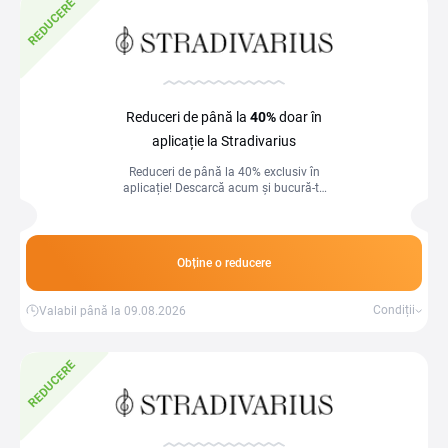
REDUCERE
Reduceri de până la
40%
doar în
aplicație la Stradivarius
Reduceri de până la 40% exclusiv în
aplicație! Descarcă acum și bucură-te
de oferte speciale disponibile doar
pentru utilizatorii app-ului!
Obține o reducere
Condiții
Valabil până la 09.08.2026
REDUCERE