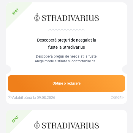
SFAT
Descoperă prețuri de neegalat la
fuste la Stradivarius
Descoperă prețuri de neegalat la fuste!
Alege modele stilate și confortabile care
să-ți completeze perfect garderoba.
Obține o reducere
Condiții
Valabil până la 09.08.2026
SFAT