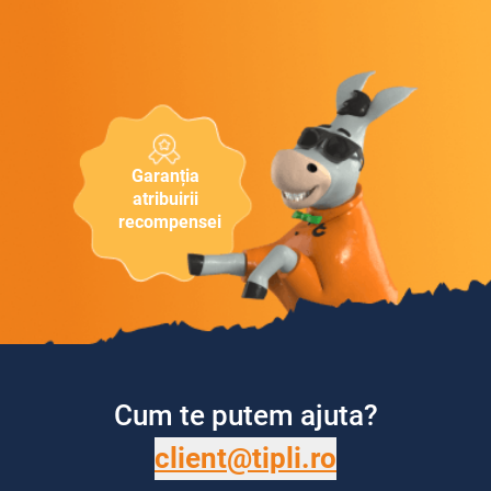
Garanția
atribuirii
recompensei
Cum te putem ajuta?
client@tipli.ro