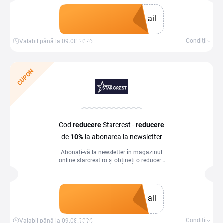
ail
Obține un cupon
Condiții
Valabil până la 09.08.2026
CUPON
Cod
reducere
Starcrest -
reducere
de
10%
la abonarea la newsletter
Abonați-vă la newsletter în magazinul
online starcrest.ro și obțineți o reducere
de 10 % la cumpărături. Valabil la
achiziții de la 49 $
ail
Obține un cupon
Condiții
Valabil până la 09.08.2026