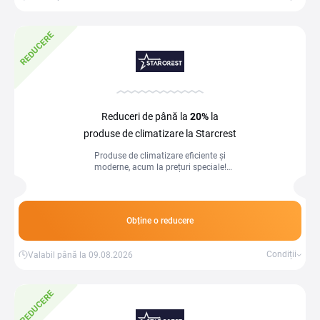
REDUCERE
Reduceri de până la
20%
la
produse de climatizare la Starcrest
Produse de climatizare eficiente și
moderne, acum la prețuri speciale!
Profită de reduceri de până la 20% și
menține confortul acasă sau la birou.
Obține o reducere
Condiții
Valabil până la 09.08.2026
REDUCERE