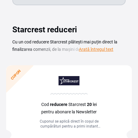
Starcrest reduceri
Cu un cod reducere Starcrest plătești mai puțin direct la
finalizarea comenzii, de la mașini de spălat, frigidere și
Arată întregul text
aragazuri până la mici electrocasnice și accesorii pentru
bucătărie. Un cupon Starcrest poate fi disponibil în anumite
perioade, mai ales înainte de campaniile sezoniere și de
CUPON
Black Friday. Verifică pe această pagină codurile active și
promoțiile actuale ale magazinului, copiază codul preferat
și introdu-l în coș, în câmpul Cod de reducere, înainte de a
confirma comanda ta.
Cod
reducere
Starcrest
20
lei
pentru abonare la Newsletter
Cuponul se aplică direct în coșul de
cumpărături pentru a primi instant
reducerea la produsele selectate.