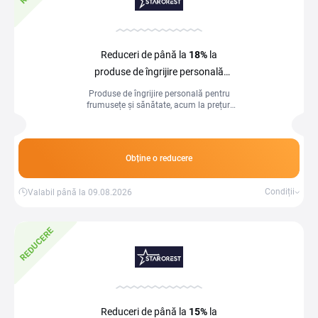
Reduceri de până la
18%
la
produse de îngrijire personală
la Starcrest
Produse de îngrijire personală pentru
frumusețe și sănătate, acum la prețuri
speciale! Profită de reduceri de până la
18% și răsfață-te zilnic.
Obține o reducere
Condiții
Valabil până la 09.08.2026
REDUCERE
Reduceri de până la
15%
la