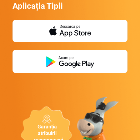
Aplicația Tipli
Descarcă pe
Acum pe
Garanția
atribuirii
recompensei