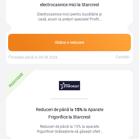
electrocasnice mici la Starcrest
Electrocasnice mici pentru bucătărie și
casă, acum la prețuri speciale! Profită
de reduceri de până la 15% și ușurează-
ți treburile zilnice.
Obține o reducere
Condiții
Valabil până la 09.08.2026
REDUCERE
Reduceri de până la
15%
la Aparate
Frigorifice la Starcrest
Reduceri de până la 15% la aparate
frigorifice! Grăbește-te să găsești oferta
ideală pentru tine!