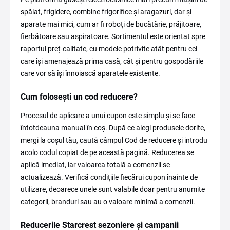
spălat, frigidere, combine frigorifice și aragazuri, dar și
aparate mai mici, cum ar fi roboți de bucătărie, prăjitoare,
fierbătoare sau aspiratoare. Sortimentul este orientat spre
raportul preț-calitate, cu modele potrivite atât pentru cei
care își amenajează prima casă, cât și pentru gospodăriile
care vor să își înnoiască aparatele existente.
Cum folosești un cod reducere?
Procesul de aplicare a unui cupon este simplu și se face
întotdeauna manual în coș. După ce alegi produsele dorite,
mergi la coșul tău, caută câmpul Cod de reducere și introdu
acolo codul copiat de pe această pagină. Reducerea se
aplică imediat, iar valoarea totală a comenzii se
actualizează. Verifică condițiile fiecărui cupon înainte de
utilizare, deoarece unele sunt valabile doar pentru anumite
categorii, branduri sau au o valoare minimă a comenzii.
Reducerile Starcrest sezoniere și campanii