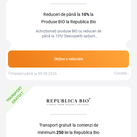
Reduceri de până la
10%
la
Produse BIO la Republica Bio
Achiziționați produse BIO cu reduceri de
până la 10%! Descoperiți opțiuni
sănătoase și sustenabile pentru un stil
de viață echilibrat și responsabil!
Obține o reducere
Condiții
Valabil până la 09.08.2026
T
R
A
N
S
P
O
R
T
G
R
A
T
U
I
T
Transport gratuit la comenzi de
minimum
250
lei la Republica Bio