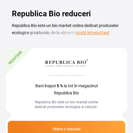
Republica Bio reduceri
Republica Bio este un bio market online dedicat produselor
ecologice și naturale, de la alimente sănătoase și
Arată întregul text
suplimente până la cosmetice organice. Cu un cod reducere
Republica Bio cumperi produsele tale preferate la un preț
REDUCERE
mai avantajos, fie că alegi colagen, superalimente sau
ingrediente pentru o alimentație curată. Republica Bio se
specializează exclusiv în produse certificate bio și ecologice,
selecție cu ingrediente verificabile și fără aditivi sintetici,
potrivită pentru diete vegane, de post sau cu restricții
Bani înapoi
5 %
la tot în magazinul
alimentare. Gama include colagen, superalimente, uleiuri
Republica Bio
presate la rece, ceaiuri și cosmetice naturale, cu accent pe
Republica Bio este un bio market online
transparența compoziției față de retailerii generaliști.
dedicat produselor ecologice și naturale,
de la alimente sănătoase și suplimente
până la cosmetice organice...
Obține o reducere