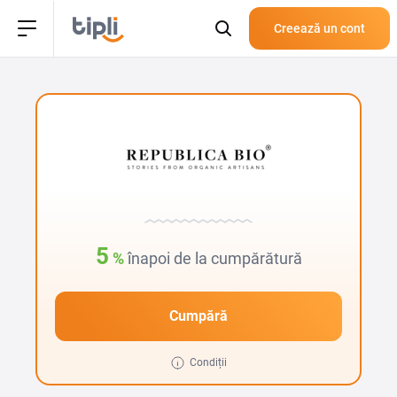
Creează un cont
5
%
înapoi de la cumpărătură
Cumpără
Condiții