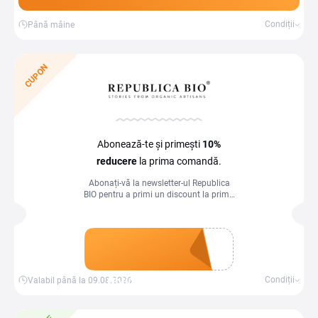
Condiții
Până mâine
CUPON
Abonează-te şi primeşti
10%
reducere
la prima comandă.
Abonați-vă la newsletter-ul Republica
BIO pentru a primi un discount la prima
comandă și pentru a fi la curent cu cele
mai noi oferte și produse.
Obține un cupon
Condiții
Valabil până la 09.08.2026