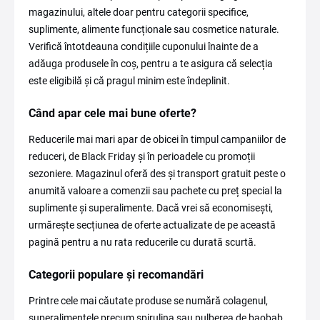
magazinului, altele doar pentru categorii specifice,
suplimente, alimente funcționale sau cosmetice naturale.
Verifică întotdeauna condițiile cuponului înainte de a
adăuga produsele în coș, pentru a te asigura că selecția
este eligibilă și că pragul minim este îndeplinit.
Când apar cele mai bune oferte?
Reducerile mai mari apar de obicei în timpul campaniilor de
reduceri, de Black Friday și în perioadele cu promoții
sezoniere. Magazinul oferă des și transport gratuit peste o
anumită valoare a comenzii sau pachete cu preț special la
suplimente și superalimente. Dacă vrei să economisești,
urmărește secțiunea de oferte actualizate de pe această
pagină pentru a nu rata reducerile cu durată scurtă.
Categorii populare și recomandări
Printre cele mai căutate produse se numără colagenul,
superalimentele precum spirulina sau pulberea de baobab,