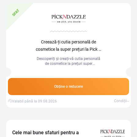
SFAT
Creează-ți cutia personală de
cosmetice la super prețuri la Pick N
Dazzle
Descoperiți și creați-vă cutia personală
de cosmetice la prețuri super
avantajoase! Alegeți produsele preferate
pentru a vă îngriji și răsfăța pielea la
cele mai mici costuri!
Obține o reducere
Condiții
Valabil până la 09.08.2026
Cele mai bune sfaturi pentru a