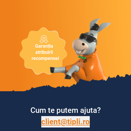
Garanția
atribuirii
recompensei
Cum te putem ajuta?
client@tipli.ro