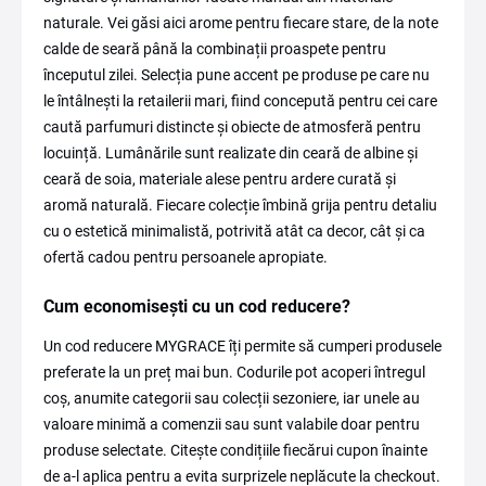
naturale. Vei găsi aici arome pentru fiecare stare, de la note
calde de seară până la combinații proaspete pentru
începutul zilei. Selecția pune accent pe produse pe care nu
le întâlnești la retailerii mari, fiind concepută pentru cei care
caută parfumuri distincte și obiecte de atmosferă pentru
locuință. Lumânările sunt realizate din ceară de albine și
ceară de soia, materiale alese pentru ardere curată și
aromă naturală. Fiecare colecție îmbină grija pentru detaliu
cu o estetică minimalistă, potrivită atât ca decor, cât și ca
ofertă cadou pentru persoanele apropiate.
Cum economisești cu un cod reducere?
Un cod reducere MYGRACE îți permite să cumperi produsele
preferate la un preț mai bun. Codurile pot acoperi întregul
coș, anumite categorii sau colecții sezoniere, iar unele au
valoare minimă a comenzii sau sunt valabile doar pentru
produse selectate. Citește condițiile fiecărui cupon înainte
de a-l aplica pentru a evita surprizele neplăcute la checkout.