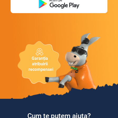
Acum pe
Garanția
atribuirii
recompensei
Cum te putem ajuta?