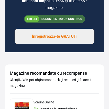
obții bani înapoi
la JYSK și în alte 887
magazine.
+30 LEI
BONUS PENTRU UN CONT NOU
Înregistrează-te GRATUIT
Magazine recomandate cu recompense
Clienții JYSK pot obține cashback și reduceri și în aceste
magazine
ScauneOnline
4