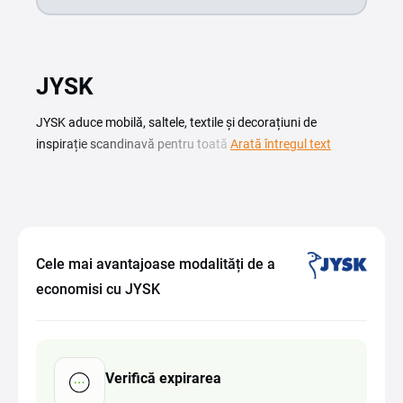
JYSK
JYSK aduce mobilă, saltele, textile și decorațiuni de
inspirație scandinavă pentru toată casa, iar cu un cod
Arată întregul text
reducere JYSK cumperi aceste produse la un preț mai bun.
Pe această pagină găsești codurile și promoțiile actuale,
astfel încât să aplici reducerea direct în coș înainte de a
finaliza comanda. Reducerile JYSK se potrivesc bine atunci
când vrei să amenajezi dormitorul, livingul sau grădina fără
Cele mai avantajoase modalități de a
să plătești prețul întreg. Verifică ofertele disponibile
economisi cu JYSK
momentan, copiază codul potrivit și economisești la mobilă,
saltele și accesorii pentru casă. Tot aici afli cum
funcționează un cupon și cum îl introduci corect la plasarea
comenzii.
Verifică expirarea