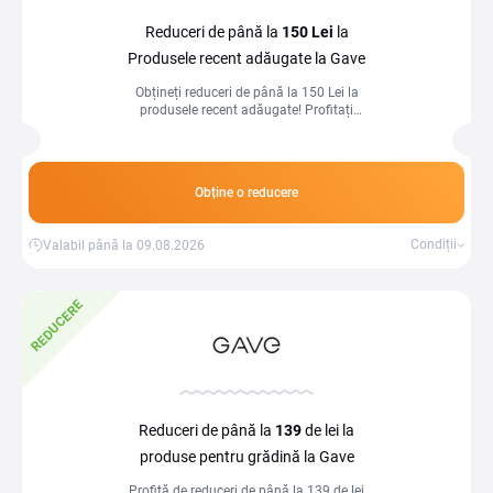
Reduceri de până la
150 Lei
la
Produsele recent adăugate la Gave
Obțineți reduceri de până la 150 Lei la
produsele recent adăugate! Profitați
acum de cele mai noi și mai interesante
oferte pentru a economisi la achizițiile
dvs.!
Obține o reducere
Condiții
Valabil până la 09.08.2026
REDUCERE
Reduceri de până la
139
de lei la
produse pentru grădină la Gave
Profită de reduceri de până la 139 de lei