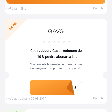
Condiții
Până mâine
CUPON
Cod
reducere
Gave -
reducere
de
10 %
pentru abonarea la
newsletter
Abonează-te la newsletter în magazinul
online gave.ro și primești un cupon de
bun venit cu reducere de –10 %.
ail
Obține un cupon
Condiții
Valabil până la 09.08.2026