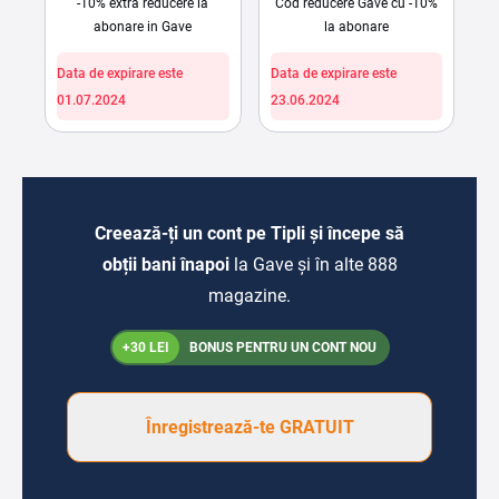
-10% extra reducere la
Cod reducere Gave cu -10%
abonare in Gave
la abonare
Data de expirare este
Data de expirare este
01.07.2024
23.06.2024
Creează-ți un cont pe Tipli și începe să
obții bani înapoi
la Gave și în alte 888
magazine.
+30 LEI
BONUS PENTRU UN CONT NOU
Înregistrează-te GRATUIT