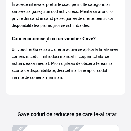
În aceste intervale, prețurile scad pe multe categorii, iar
șansele să găsești un cod activ cresc. Merită să arunci o
privire din când în când pe secțiunea de oferte, pentru că
disponibilitatea promoțiilor se schimbă des.
Cum economisești cu un voucher Gave?
Un voucher Gave sau o ofertă activă se aplică la finalizarea
comenzii, codul îl introduci manual în coș, iar totalul se
actualizează imediat. Promoțiile au de obicei o fereastră
scurtă de disponibilitate, deci cel mai bine aplici codul
înainte de comenzi mai mari.
Gave coduri de reducere pe care le-ai ratat
CUPON
CUPON