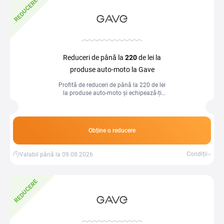
REDUCERE
Reduceri de până la
220
de lei la
produse auto-moto la Gave
Profită de reduceri de până la 220 de lei
la produse auto-moto și echipează-ți
mașina sau motocicleta cu accesorii de
calitate, la preț redus.
Obține o reducere
Condiții
Valabil până la 09.08.2026
REDUCERE