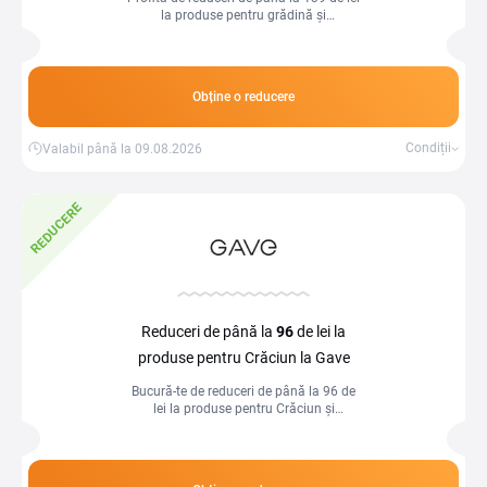
la produse pentru grădină și
amenajează-ți spațiul verde cu articole
practice și durabile, la prețuri speciale.
Obține o reducere
Condiții
Valabil până la 09.08.2026
REDUCERE
Reduceri de până la
96
de lei la
produse pentru Crăciun la Gave
Bucură-te de reduceri de până la 96 de
lei la produse pentru Crăciun și
pregătește sărbătorile cu decorațiuni și
cadouri la prețuri avantajoase.