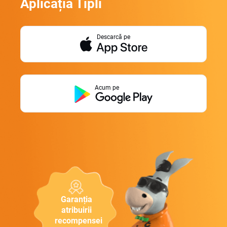
Aplicația Tipli
Descarcă pe
Acum pe
Garanția
atribuirii
recompensei