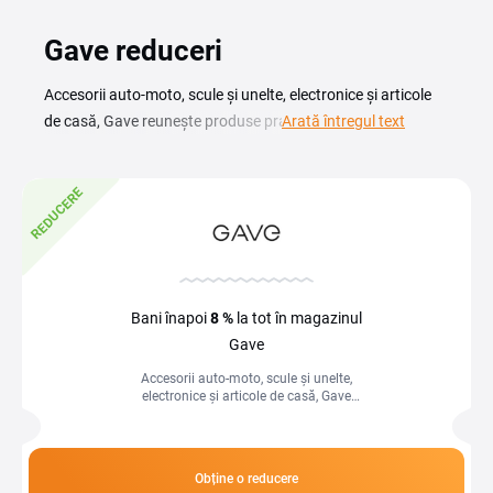
Gave reduceri
Accesorii auto-moto, scule și unelte, electronice și articole
de casă, Gave reunește produse practice din mai multe
Arată întregul text
domenii. Magazinul mizează pe prețuri mici pentru uz zilnic,
fără să te oblige să cauți în mai multe locuri. Un cod
REDUCERE
reducere Gave îți permite să cumperi aceste articole la un
preț și mai bun. Dacă vrei să economisești, verifică ce cupon
Gave sau ce promoții sunt disponibile la momentul plasării
comenzii. Tot ce trebuie să faci este să copiezi codul și să-l
introduci manual în câmpul din coș, înainte de a finaliza
Bani înapoi
8 %
la tot în magazinul
comanda pentru a beneficia de reducere.
Gave
Accesorii auto-moto, scule și unelte,
electronice și articole de casă, Gave
reunește produse practice din mai multe
domenii. Magazinul mizează pe...
Obține o reducere