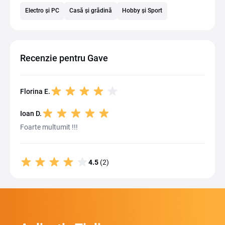
Electro și PC
Casă și grădină
Hobby și Sport
Recenzie pentru Gave
Florina E.
Ioan D.
Foarte multumit !!!
4.5
(2)