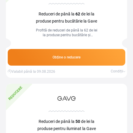
Reduceri de până la
62
de lei la
produse pentru bucătărie la Gave
Profită de reduceri de până la 62 de lei
la produse pentru bucătărie și
echipează-ți casa cu accesorii utile și
funcționale, la prețuri avantajoase.
Obține o reducere
Condiții
Valabil până la 09.08.2026
REDUCERE
Reduceri de până la
50
de lei la
produse pentru iluminat la Gave