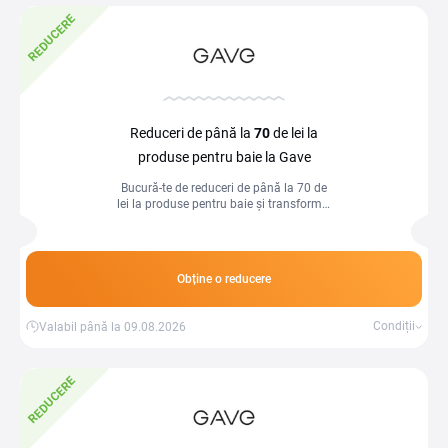
REDUCERE
Reduceri de până la
70
de lei la
produse pentru baie la Gave
Bucură-te de reduceri de până la 70 de
lei la produse pentru baie și transformă-
ți spațiul într-un loc de relaxare, cu
articole practice și elegante.
Obține o reducere
Condiții
Valabil până la 09.08.2026
REDUCERE