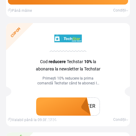
Condiții
Până mâine
CUPON
Cod
reducere
Techstar
10%
la
abonarea la newsletter la Techstar
Primești 10% reducere la prima
comandă Techstar când te abonezi la
newsletter! Economisește și fii la curent
cu noutățile!
TER
Obține un cupon
Condiții
Valabil până la 09.08.2026