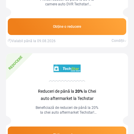
camere auto DVR Techstar!
Înregistrează fiecare călătorie și condu
mai sigur în orice situație!
Obține o reducere
Condiții
Valabil până la 09.08.2026
REDUCERE
Reduceri de până la
20%
la Chei
auto aftermarket la Techstar
Beneficiază de reduceri de până la 20%
la chei auto aftermarket Techstar!
Înlocuiește rapid cheia ta auto la un preț
avantajos!