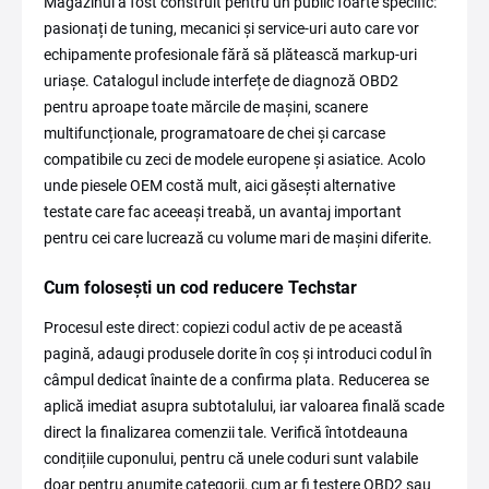
Magazinul a fost construit pentru un public foarte specific:
pasionați de tuning, mecanici și service-uri auto care vor
echipamente profesionale fără să plătească markup-uri
uriașe. Catalogul include interfețe de diagnoză OBD2
pentru aproape toate mărcile de mașini, scanere
multifuncționale, programatoare de chei și carcase
compatibile cu zeci de modele europene și asiatice. Acolo
unde piesele OEM costă mult, aici găsești alternative
testate care fac aceeași treabă, un avantaj important
pentru cei care lucrează cu volume mari de mașini diferite.
Cum folosești un cod reducere Techstar
Procesul este direct: copiezi codul activ de pe această
pagină, adaugi produsele dorite în coș și introduci codul în
câmpul dedicat înainte de a confirma plata. Reducerea se
aplică imediat asupra subtotalului, iar valoarea finală scade
direct la finalizarea comenzii tale. Verifică întotdeauna
condițiile cuponului, pentru că unele coduri sunt valabile
doar pentru anumite categorii, cum ar fi testere OBD2 sau