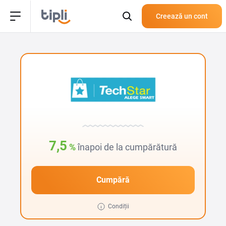
Creează un cont
7,5
%
înapoi de la cumpărătură
Cumpără
Condiții