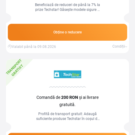
Beneficiază de reduceri de până la 7% la
prize Techstar! Găsește modele sigure și
elegante pentru fiecare cameră din casa
ta!
Obține o reducere
Condiții
Valabil până la 09.08.2026
T
R
A
N
S
P
O
R
T
G
R
A
T
U
I
T
Comandă de
200 RON
și ai livrare
gratuită.
Profită de transport gratuit: Adaugă
suficiente produse Techstar în coșul de
cumpărături pentru a atinge pragul
minim de livrare gratuită și astfel
economisești la costurile de transport.