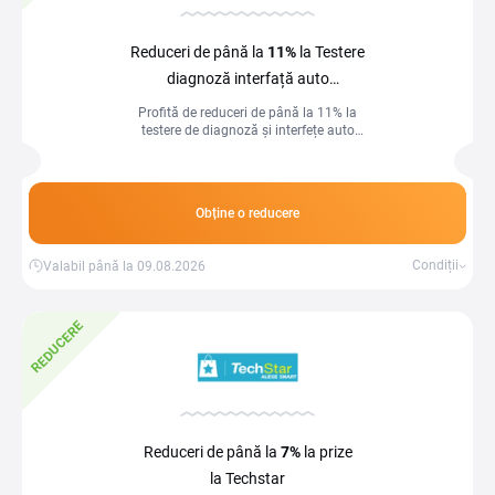
Reduceri de până la
11%
la Testere
diagnoză interfață auto
la Techstar
Profită de reduceri de până la 11% la
testere de diagnoză și interfețe auto
Techstar! Verifică rapid și eficient starea
mașinii tale!
Obține o reducere
Condiții
Valabil până la 09.08.2026
REDUCERE
Reduceri de până la
7%
la prize
la Techstar