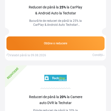
Reduceri de până la
25%
la CarPlay
& Android Auto la Techstar
Bucură-te de reduceri de până la 25% la
CarPlay & Android Auto Techstar!
Conectează-ți telefonul și transformă
fiecare drum în confort și siguranță!
Obține o reducere
Condiții
Valabil până la 09.08.2026
REDUCERE
Reduceri de până la
20%
la Camere
auto DVR la Techstar
Prinde reduceri de până la 20% la