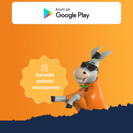
Acum pe
Garanția
atribuirii
recompensei