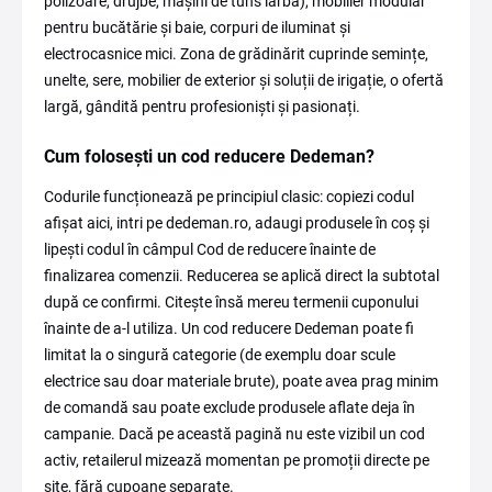
polizoare, drujbe, mașini de tuns iarba), mobilier modular
pentru bucătărie și baie, corpuri de iluminat și
electrocasnice mici. Zona de grădinărit cuprinde semințe,
unelte, sere, mobilier de exterior și soluții de irigație, o ofertă
largă, gândită pentru profesioniști și pasionați.
Cum folosești un cod reducere Dedeman?
Codurile funcționează pe principiul clasic: copiezi codul
afișat aici, intri pe dedeman.ro, adaugi produsele în coș și
lipești codul în câmpul Cod de reducere înainte de
finalizarea comenzii. Reducerea se aplică direct la subtotal
după ce confirmi. Citește însă mereu termenii cuponului
înainte de a-l utiliza. Un cod reducere Dedeman poate fi
limitat la o singură categorie (de exemplu doar scule
electrice sau doar materiale brute), poate avea prag minim
de comandă sau poate exclude produsele aflate deja în
campanie. Dacă pe această pagină nu este vizibil un cod
activ, retailerul mizează momentan pe promoții directe pe
site, fără cupoane separate.