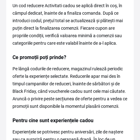
Un cod reducere Activitati cadou se aplică direct în coș, în
câmpul dedicat, înainte de a finaliza comanda. După ce
introduci codul, prețul total se actualizează și plătești mai
puțin direct la finalizarea comenzii. Fiecare cupon are
propriile condiții, verifică valoarea minimă a comenzii sau
categoriile pentru care este valabil înainte de a-l aplica.
Ce promoții poți prinde?
Pe lângă codurile de reducere, magazinul rulează periodic
oferte la experiențe selectate. Reducerile apar mai des în
timpul campaniilor de reduceri, înainte de sărbători și de
Black Friday, când voucherele cadou sunt cele mai căutate.
Aruncă o privire peste secțiunea de oferte pentru a vedea ce
promoții sunt disponibile la momentul plasării comenzii.
Pentru cine sunt experiențele cadou
Experiențele se potrivesc pentru aniversări, zile de naștere
sau ca surpriză pentru o persoană dragă. În loc de un