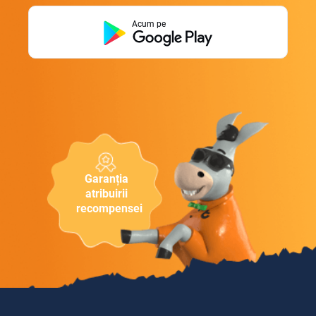
Acum pe
Garanția
atribuirii
recompensei