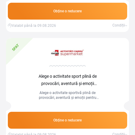
avantajoase.
Obține o reducere
Condiții
Valabil până la 09.08.2026
SFAT
Alege o activitate sport plină de
provocări, aventură și emoții
la Activitati cadou
Alege o activitate sportivă plină de
provocări, aventură și emoții pentru
adrenalina garantată și experiențe
memorabile!
Obține o reducere
Condiții
Valabil până la 09.08.2026