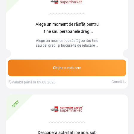
Alege un moment de răsfăț pentru
tine sau persoanele dragi
la Activitati cadou
Alege un moment de răsfăț pentru tine
sau cei dragi și bucură-te de relaxare și
experiențe memorabile!
Obține o reducere
Condiții
Valabil până la 09.08.2026
SFAT
Descoperă activități pe apă, sub