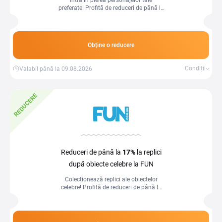
Intră în pielea personajelor tale
preferate! Profită de reduceri de până la
20% la haine inspirate din filme.
Obține o reducere
Condiții
Valabil până la 09.08.2026
REDUCERE
Reduceri de până la
17%
la replici
după obiecte celebre la FUN
Colecționează replici ale obiectelor
celebre! Profită de reduceri de până la
17% și adaugă-le în colecția ta.