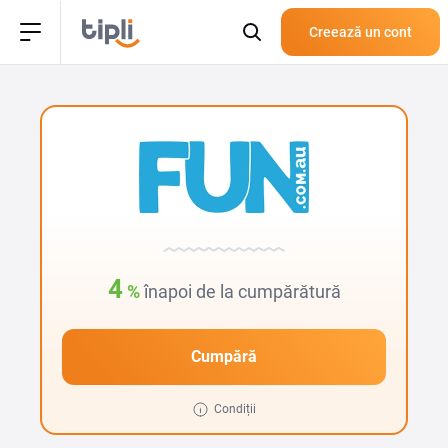
Creează un cont
4
%
înapoi de la cumpărătură
Cumpără
Condiții