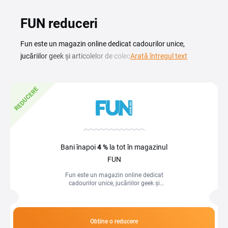
FUN reduceri
Fun este un magazin online dedicat cadourilor unice,
jucăriilor geek și articolelor de colecție din universul pop-
Arată întregul text
culture. Cu un cod reducere Fun cumperi mai avantajos
figurine Funko Pop!, produse Star Wars, gadgeturi tematice,
REDUCERE
articole de îmbrăcăminte cu imprimeuri și cadouri pentru
pasionații de filme, seriale sau jocuri video. Filtrează după
franșiză sau tip de cadou pentru a găsi exact ce cauți.
Sortimentul se actualizează constant cu produse noi din
universuri Marvel, DC, Nintendo și nu numai. Pe această
Bani înapoi
4 %
la tot în magazinul
pagină găsești cupoane Fun actuale, cu descrierile
FUN
complete ale termenilor pentru fiecare promoție.
Fun este un magazin online dedicat
cadourilor unice, jucăriilor geek și
articolelor de colecție din universul pop-
culture. Cu un cod reducere Fun...
Obține o reducere