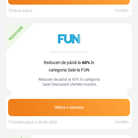
Condiții
Până mâine
REDUCERE
Reduceri de până la
60%
în
categoria Sale la FUN
Reduceri de până la 60% în categoria
Sale! Descoperă ofertele noastre
speciale și economisește semnificativ la
o varietate de produse. Profită acum de
prețurile reduse pentru a-ți îmbunătăți
garderoba sau pentru a găsi cadouri
Obține o reducere
perfecte!
Condiții
Valabil până la 09.08.2026