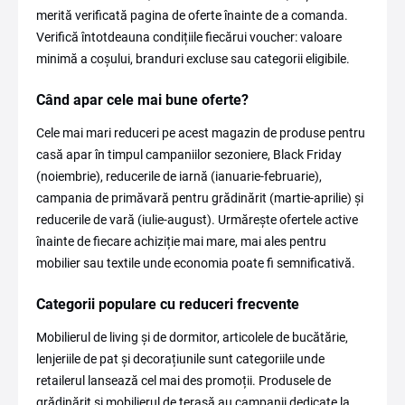
merită verificată pagina de oferte înainte de a comanda.
Verifică întotdeauna condițiile fiecărui voucher: valoare
minimă a coșului, branduri excluse sau categorii eligibile.
Când apar cele mai bune oferte?
Cele mai mari reduceri pe acest magazin de produse pentru
casă apar în timpul campaniilor sezoniere, Black Friday
(noiembrie), reducerile de iarnă (ianuarie-februarie),
campania de primăvară pentru grădinărit (martie-aprilie) și
reducerile de vară (iulie-august). Urmărește ofertele active
înainte de fiecare achiziție mai mare, mai ales pentru
mobilier sau textile unde economia poate fi semnificativă.
Categorii populare cu reduceri frecvente
Mobilierul de living și de dormitor, articolele de bucătărie,
lenjeriile de pat și decorațiunile sunt categoriile unde
retailerul lansează cel mai des promoții. Produsele de
grădinărit și mobilierul de terasă au campanii dedicate la