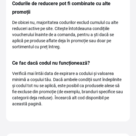
Codurile de reducere pot fi combinate cu alte
promoții
De obicei nu, majoritatea codurilor exclud cumulul cu alte
reduceri active pe site. Citește întotdeauna condițiile
voucherului înainte de a comanda, pentru a ști dacă se
aplică pe produse aflate deja în promoție sau doar pe
sortimentul cu preț întreg.
Ce fac dacă codul nu funcționează?
Verifică mai întâi data de expirare a codului și valoarea
minimă a coșului tău. Dacă ambele condiții sunt îndeplinite
și codul tot nu se aplică, este posibil ca produsele alese să
fie excluse din promoție (de exemplu, branduri specifice sau
categorii deja reduse). Încearcă alt cod disponibil pe
această pagină.