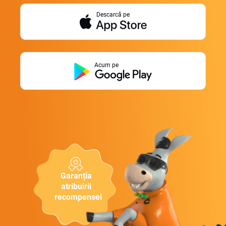
Descarcă pe
Acum pe
Garanția
atribuirii
recompensei