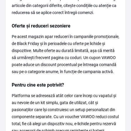
articole din categorii diferite, citește condițiile cu atenție ca
reducerea să se aplice corect întregii comenzi.
Oferte și reduceri sezoniere
Pe acest magazin apar reduceri în campaniile promoționale,
de Black Friday și în perioadele cu oferte pe lichide și
dispozitive. Multe oferte au durată limitată, așa că merită
să urmărești frecvent pagina cu coduri. Un cupon VAWOO
poate aduce un discount procentual pe întreaga comandă
sau pe o categorie anume, în funcție de campania activă.
Pentru cine este potrivit?
Platforma se adresează atât celor care încep cu vapatul și
au nevoie de un kit simplu, gata de utilizat, cât și
pasionaților care își construiesc un setup personalizat din
componente separate. Cu un voucher VAWOO reduci costul
total, fie că alegi un dispozitiv nou, e-lichide pentru rezervă
sau accesorii de schimb precum rezistențe și baterii.