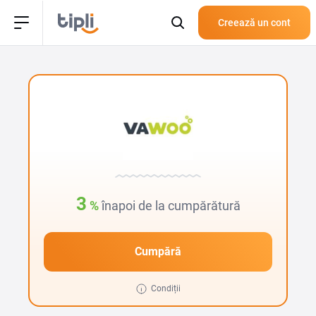
Creează un cont
3
%
înapoi de la cumpărătură
Cumpără
Condiții