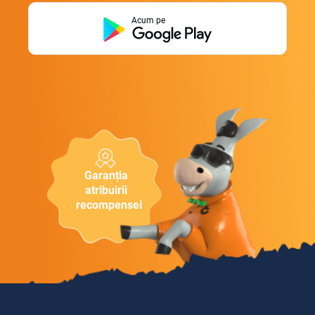
Acum pe
Garanția
atribuirii
recompensei