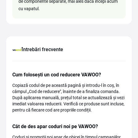
de componente separate, mai ales dacă începi acum
cu vapatul.
Întrebări frecvente
Cum folosești un cod reducere VAWOO?
Copiază codul de pe această pagină și introdu-l în coș, în
câmpul „Cod de reducere", înainte de a finaliza comanda.
După aplicarea manuală, prețul total se actualizează și vezi
imediat valoarea reducerii. Verifică ce produse sunt incluse,
pentru că fiecare cod are propriile condiții.
Cât de des apar coduri noi pe VAWOO?
Coduri și promoții noi apar de obicei în timpul campaniilor