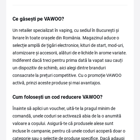
Ce găsești pe VAWOO?
Un retailer specializat în vaping, cu sediul în București și
livrare în toate orașele din România. Magazinul aduce o
selecție amplă de țigări electronice, kituri de start, mod-uri,
atomizoare și accesorii, alături de e-lichide în arome variate.
Indiferent dacă treci pentru prima dată la vapat sau cauți
un dispozitiv de schimb, aici alegi dintre branduri
consacrate la prețuri competitive. Cu o promoție VAWOO
activă, prinzi aceste produse și mai avantajos.
Cum folosești un cod reducere VAWOO?
Înainte să aplici un voucher, uită-te la pragul minim de
comandă, unele coduri se activează abia de la o anumită
valoare a coșului. Asigură-te că produsele alese sunt
incluse în campanie, pentru că unele coduri acoperă doar o
categorie sau o selecție de produse specifice. Dacă adaugi