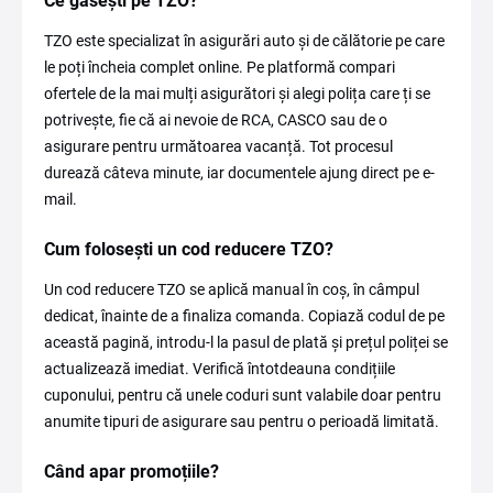
Ce găsești pe TZO?
TZO este specializat în asigurări auto și de călătorie pe care
le poți încheia complet online. Pe platformă compari
ofertele de la mai mulți asigurători și alegi polița care ți se
potrivește, fie că ai nevoie de RCA, CASCO sau de o
asigurare pentru următoarea vacanță. Tot procesul
durează câteva minute, iar documentele ajung direct pe e-
mail.
Cum folosești un cod reducere TZO?
Un cod reducere TZO se aplică manual în coș, în câmpul
dedicat, înainte de a finaliza comanda. Copiază codul de pe
această pagină, introdu-l la pasul de plată și prețul poliței se
actualizează imediat. Verifică întotdeauna condițiile
cuponului, pentru că unele coduri sunt valabile doar pentru
anumite tipuri de asigurare sau pentru o perioadă limitată.
Când apar promoțiile?