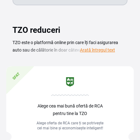
TZO reduceri
TZO este o platformă online prin care îți faci asigurarea
auto sau de călătorie în doar câteva click-uri. Cu un cod
Arată întregul text
reducere TZO plătești mai puțin pentru polița aleasă, iar
comparând ofertele disponibile găsești varianta potrivită
pentru mașina ta sau pentru următoarea călătorie. Un
SFAT
cupon TZO sau o promoție activă te ajută să economisești
direct la finalizarea comenzii. Pe TZO obții oferta pentru
asigurare RCA, CASCO sau de călătorie complet online, fără
drumuri și fără hârtii. Verifică ce promoții sunt disponibile la
Alege cea mai bună ofertă de RCA
momentul plasării comenzii, aplică codul în câmpul dedicat
pentru tine la TZO
și confirmă polița la prețul redus. Astfel îți rezolvi rapid
Alege oferta de RCA care ți se potrivește
asigurarea și ai mai mult control asupra bugetului tău.
cel mai bine și economisește inteligent!