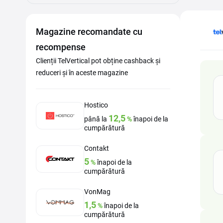
Magazine recomandate cu
recompense
Clienții TelVertical pot obține cashback și
reduceri și în aceste magazine
Hostico
12,5
până la
%
înapoi de la
cumpărătură
Contakt
5
%
înapoi de la
cumpărătură
VonMag
1,5
%
înapoi de la
cumpărătură