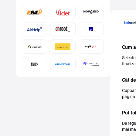
Cum ap
Selecte
finaliz
Cât de
Cupoane
pagină 
Pot fo
De regu
mai mar