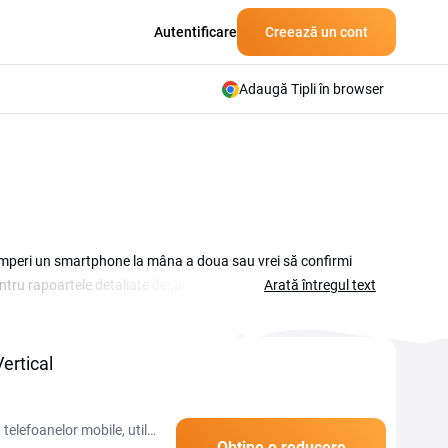
Autentificare
Creează un cont
Adaugă Tipli în browser
d cumperi un smartphone la mâna a doua sau vrei să confirmi
ntru rapoartele detaliate despre dispozitivele Apple și
Arată întregul text
t ca pierdut, înainte să dai banii pe el. Pe această pagină
losit direct la finalizarea comenzii. Promoțiile sezoniere apar
e cod este disponibil în acest rezumat și copiază-l înainte de
ertical
 telefoanelor mobile, util
Obține o reducere