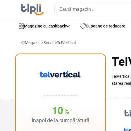
Magazine cu cashback
Cupoane de reducere
Magazine
Servicii
TelVertical
Tel
TelVertica
starea real
Samsung; af
găsești cup
adesea de B
10
%
a plasa com
înapoi de la cumpărătură