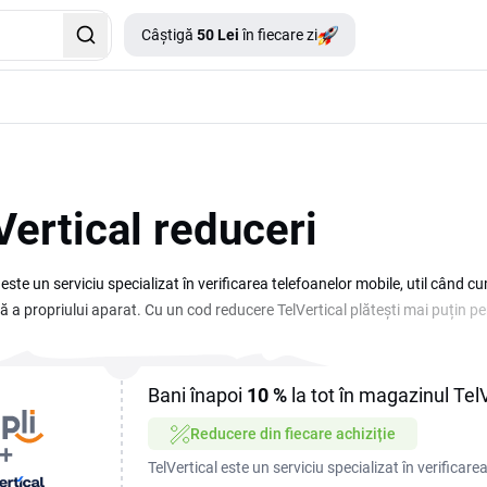
Câștigă
50 Lei
în fiecare zi
Vertical reduceri
l este un serviciu specializat în verificarea telefoanelor mobile, util cân
ă a propriului aparat. Cu un cod reducere TelVertical plătești mai puțin pe
li pe loc dacă telefonul este curat, blocat pe un cont anterior sau raporta
oane și promoții actualizate periodic, iar fiecare voucher activ poate fi fo
lack Friday, în timpul campaniilor de reduceri sau de sărbători. Verifică c
Bani înapoi
10 %
la tot în magazinul TelV
anda pe site-ul oficial.
Reducere din fiecare achiziție
TelVertical este un serviciu specializat în verificarea