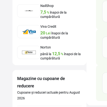
NailShop
7,5
%
înapoi de la
cumpărătură
Viva Credit
20
Lei
înapoi de la
cumpărătură
Norton
12,5
până la
%
înapoi de la
cumpărătură
Magazine cu cupoane de
reducere
Cupoane și reduceri actuale pentru August
2026