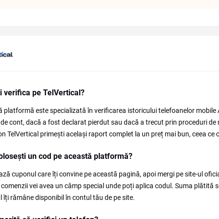
i verifica pe TelVertical?
 platformă este specializată în verificarea istoricului telefoanelor mobile
 de cont, dacă a fost declarat pierdut sau dacă a trecut prin proceduri d
n TelVertical primești același raport complet la un preț mai bun, ceea ce 
losești un cod pe această platformă?
ază cuponul care îți convine pe această pagină, apoi mergi pe site-ul ofic
i comenzii vei avea un câmp special unde poți aplica codul. Suma plătită sca
 îți rămâne disponibil în contul tău de pe site.