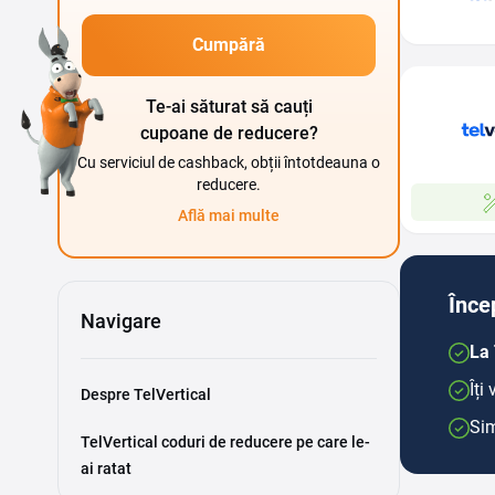
Cumpără
Te-ai săturat să cauți
cupoane de reducere?
Cu serviciul de cashback, obții întotdeauna o
reducere.
Află mai multe
Înce
Navigare
La 
Îți
Despre TelVertical
Sim
TelVertical coduri de reducere pe care le-
ai ratat