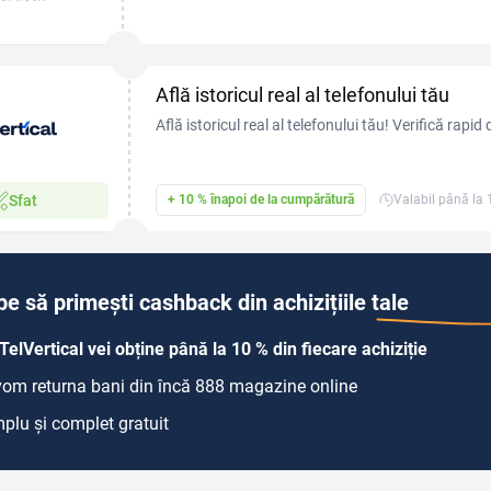
când cumperi un smartphone la mâna a doua sau vr
Află istoricul real al telefonului tău
Află istoricul real al telefonului tău! Verifică rapid
cumpără sau vinde în siguranță, fără surprize as
Sfat
+ 10 % înapoi de la cumpărătură
Valabil până la
pe să primești cashback din achizițiile tale
TelVertical vei obține până la 10 % din fiecare achiziție
 vom returna bani din încă 888 magazine online
plu și complet gratuit