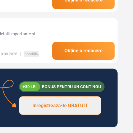
ei să confirmi...
 detalii importante și
cunse.
Obține o reducere
|
 10.08.2026
Condiții
+30 LEI
BONUS PENTRU UN CONT NOU
Înregistrează-te GRATUIT