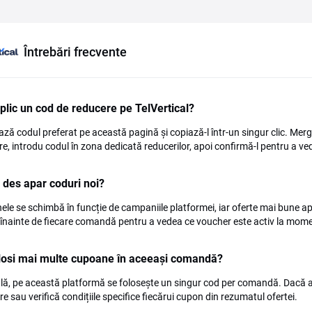
Întrebări frecvente
lic un cod de reducere pe TelVertical?
ază codul preferat pe această pagină și copiază-l într-un singur clic. Mergi a
are, introdu codul în zona dedicată reducerilor, apoi confirmă-l pentru a 
 des apar coduri noi?
le se schimbă în funcție de campaniile platformei, iar oferte mai bune apar
înainte de fiecare comandă pentru a vedea ce voucher este activ la momen
losi mai multe cupoane în aceeași comandă?
lă, pe această platformă se folosește un singur cod per comandă. Dacă ai 
e sau verifică condițiile specifice fiecărui cupon din rezumatul ofertei.