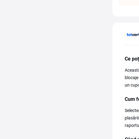
Ce poț
Această
blocaje
un cupo
Cum fo
Selecte
plasări
raportul