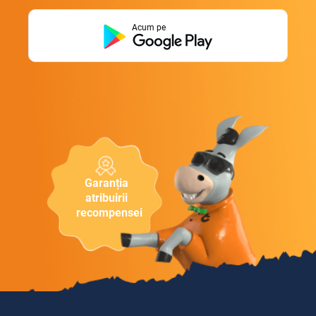
Acum pe
Garanția
atribuirii
recompensei