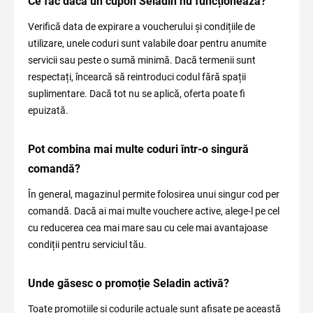
Ce fac dacă un cupon Seladin nu funcționează?
Verifică data de expirare a voucherului și condițiile de
utilizare, unele coduri sunt valabile doar pentru anumite
servicii sau peste o sumă minimă. Dacă termenii sunt
respectați, încearcă să reintroduci codul fără spații
suplimentare. Dacă tot nu se aplică, oferta poate fi
epuizată.
Pot combina mai multe coduri într-o singură
comandă?
În general, magazinul permite folosirea unui singur cod per
comandă. Dacă ai mai multe vouchere active, alege-l pe cel
cu reducerea cea mai mare sau cu cele mai avantajoase
condiții pentru serviciul tău.
Unde găsesc o promoție Seladin activă?
Toate promoțiile și codurile actuale sunt afișate pe această