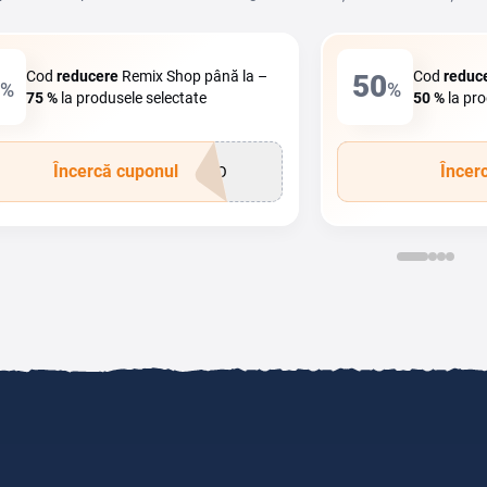
Cod
reducere
Remix Shop până la –
Cod
reduc
50
%
%
75 %
la produsele selectate
50 %
la pro
Încercă cuponul
Încer
OMO