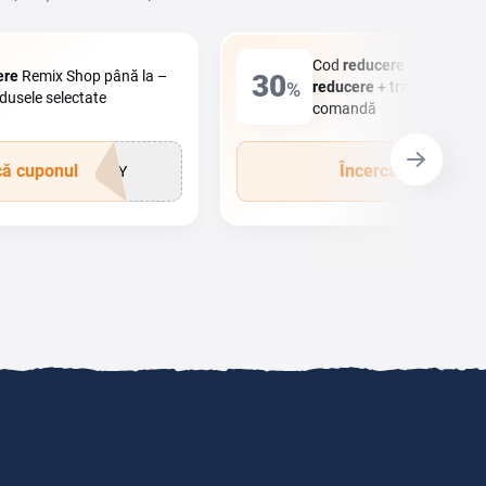
Cod
reducere
Remix Shop
ere
Remix Shop până la –
30
%
reducere
+ transport grat
dusele selectate
comandă
că cuponul
Încercă cuponul
DAY