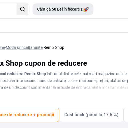
Câștigă
50 Lei
în fiecare zi
ine
Modă și încălțăminte
Remix Shop
x Shop cupon de reducere
cod reducere Remix Shop
într-unul dintre cele mai mari magazine onlin
 îmbrăcăminte second hand de calitate, la cele mai bune prețuri, alături de 
ză de un discount suplimentar la articole de îmbrăcăminte, încălțăminte ș
ri un voucher actual.
ne de reducere + promoții
Cashback (până la 17,5 %)