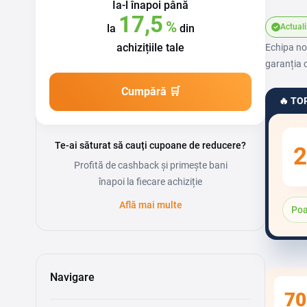
Ia-l înapoi
până
17,5
%
la
din
Actuali
achizițiile tale
Echipa noa
garanția c
Cumpără 🛒
🔥 TO
Te-ai săturat să cauți cupoane de reducere?
2
Profită de cashback și primește bani
înapoi la fiecare achiziție
Află mai multe
Poa
Navigare
70