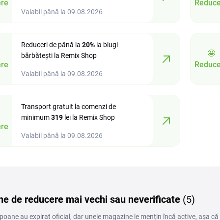
re
Reduce
Valabil până la 09.08.2026
Reduceri de până la
20%
la blugi
🤩
bărbătești la Remix Shop
re
Reduce
Valabil până la 09.08.2026
Transport gratuit la comenzi de
minimum
319
lei la Remix Shop
re
Valabil până la 09.08.2026
e de reducere mai vechi sau neverificate
(5)
oane au expirat oficial, dar unele magazine le mențin încă active, așa că le 