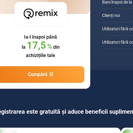
Bani înapoi de l
Clienți noi
Utilizatori fără 
Ia-l înapoi
până
17,5
Utilizatori fără 
%
la
din
achizițiile tale
Cumpără 🛒
egistrarea este gratuită și aduce beneficii suplime