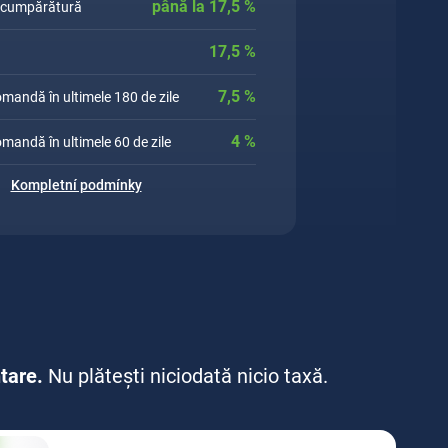
până la
17,5
%
a cumpărătură
17,5
%
7,5
%
comandă în ultimele 180 de zile
4
%
comandă în ultimele 60 de zile
Kompletní podmínky
ntare.
Nu plătești niciodată nicio taxă.