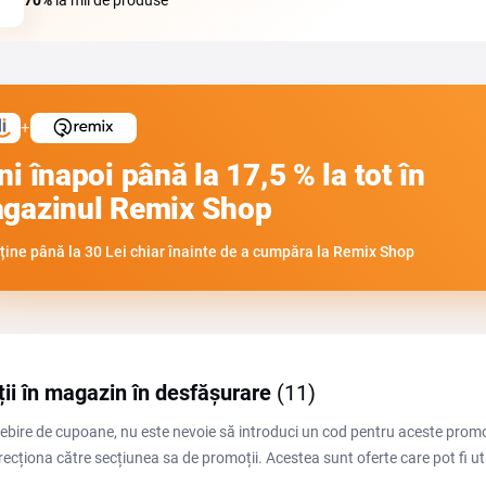
70%
la mii de produse
+
ni înapoi până la 17,5 % la tot în
gazinul Remix Shop
ține până la 30 Lei chiar înainte de a cumpăra la Remix Shop
ii în magazin în desfășurare
(11)
ebire de cupoane, nu este nevoie să introduci un cod pentru aceste prom
recționa către secțiunea sa de promoții. Acestea sunt oferte care pot fi uti