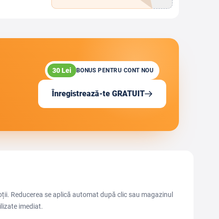
30 Lei
BONUS PENTRU CONT NOU
Înregistrează-te GRATUIT
oții. Reducerea se aplică automat după clic sau magazinul
lizate imediat.