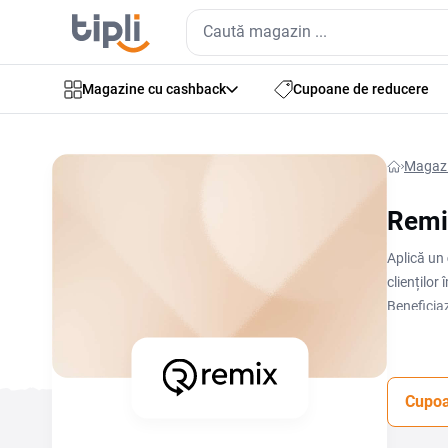
Magazine cu cashback
Cupoane de reducere
Magaz
Remi
Aplică un
clienților
Beneficia
cumpărătu
Cupoa