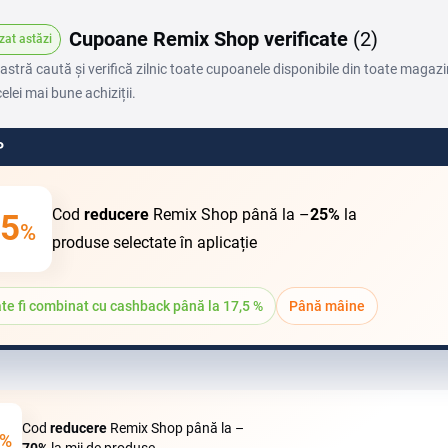
Cupoane Remix Shop verificate
(2)
zat astăzi
stră caută și verifică zilnic toate cupoanele disponibile din toate magazin
elei mai bune achiziții.
P
Cod
reducere
Remix Shop până la –
25%
la
5
%
produse selectate în aplicație
te fi combinat cu cashback până la 17,5 %
Până mâine
Cod
reducere
Remix Shop până la –
%