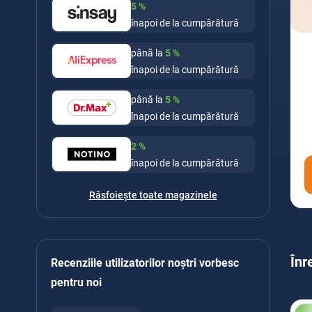
5
%
înapoi de la cumpărătură
până la
5
%
înapoi de la cumpărătură
până la
5
%
înapoi de la cumpărătură
2
%
înapoi de la cumpărătură
Răsfoiește toate magazinele
Înr
Recenziile utilizatorilor noștri vorbesc
pentru noi