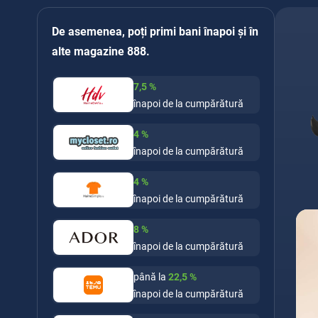
De asemenea, poți primi bani înapoi și în
alte magazine 888.
7,5
%
înapoi de la cumpărătură
4
%
înapoi de la cumpărătură
4
%
înapoi de la cumpărătură
8
%
înapoi de la cumpărătură
până la
22,5
%
înapoi de la cumpărătură