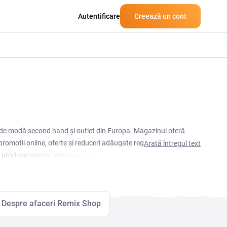
Autentificare
Creează un cont
e de modă second hand și outlet din Europa. Magazinul oferă
promoții online, oferte și reduceri adăugate regulat.
Arată întregul text
i produse pentru casă și grădină aplicând în coșul de
Despre afaceri Remix Shop