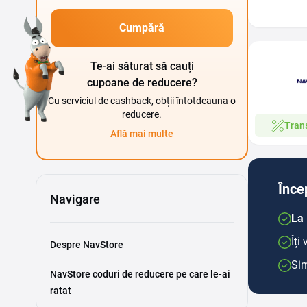
Cumpără
Te-ai săturat să cauți
cupoane de reducere?
Cu serviciul de cashback, obții întotdeauna o
reducere.
Trans
Află mai multe
Înce
Navigare
La 
Îți
Despre NavStore
Sim
NavStore coduri de reducere pe care le-ai
ratat