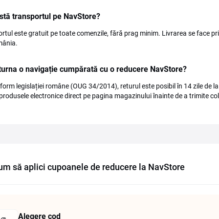
stă transportul pe NavStore?
rtul este gratuit pe toate comenzile, fără prag minim. Livrarea se face prin 
mânia.
turna o navigație cumpărată cu o reducere NavStore?
form legislației române (OUG 34/2014), returul este posibil în 14 zile de la p
produsele electronice direct pe pagina magazinului înainte de a trimite col
um să aplici cupoanele de reducere la NavStore
Alegere cod