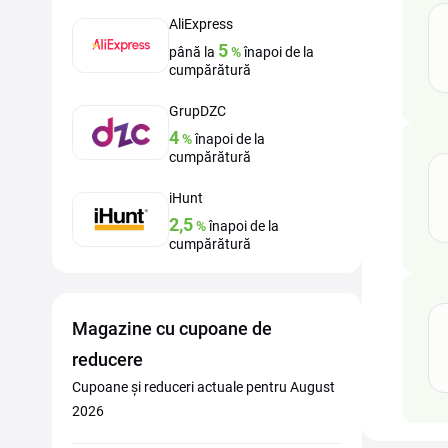
AliExpress
5
până la
%
înapoi de la
cumpărătură
GrupDZC
4
%
înapoi de la
cumpărătură
iHunt
2,5
%
înapoi de la
cumpărătură
Magazine cu cupoane de
reducere
Cupoane și reduceri actuale pentru August
2026