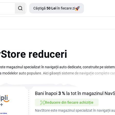
Câștigă
50 Lei
în fiecare zi
Store reduceri
ste magazinul specializat în navigații auto dedicate, construite pe siste
a modelelor auto populare. Aici găsești sisteme de navigație complete care
alizate, conectare la smartphone, comenzi vocale și aplicații Android insta
irect la finalizarea comenzii, iar transportul este gratuit pe toate produ
ce setup-ul mai complet fără costuri suplimentare. Caută pe această pagină
Bani înapoi
3 %
la tot în magazinul Nav
 de reducere, pentru a vedea prețul actualizat când finalizezi comanda.
Reducere din fiecare achiziție
NavStore este magazinul specializat în navigații au