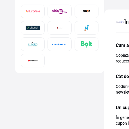
În
Cum a
Copiază
reducer
Cât de
Coduril
newslet
Un cup
În gene
cupon î