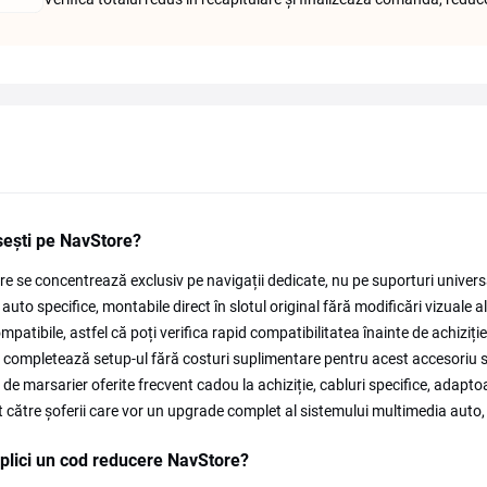
ești pe NavStore?
e se concentrează exclusiv pe navigații dedicate, nu pe suporturi universa
auto specifice, montabile direct în slotul original fără modificări vizuale a
mpatibile, astfel că poți verifica rapid compatibilitatea înainte de achizi
 completează setup-ul fără costuri suplimentare pentru acest accesoriu se
de marsarier oferite frecvent cadou la achiziție, cabluri specifice, adapt
t către șoferii care vor un upgrade complet al sistemului multimedia auto
lici un cod reducere NavStore?