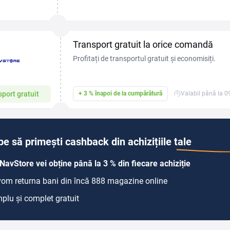
pe sistem Android și compatibile cu CarPlay și And
Transport gratuit la orice comandă
Profitați de transportul gratuit și economisiți.
port gratuit
+ 3 % înapoi de la cumpărătură
Valabil până la 
pe să primești cashback din achizițiile tale
NavStore vei obține până la 3 % din fiecare achiziție
 vom returna bani din încă 888 magazine online
plu și complet gratuit