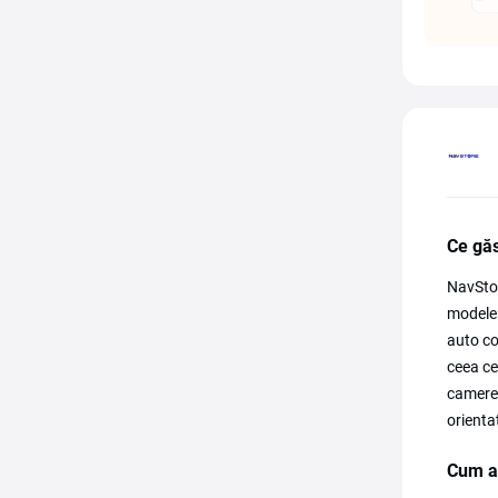
Ce găs
NavStor
modele 
auto co
ceea ce
camere 
orienta
Cum ap