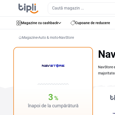
Magazine cu cashback
Cupoane de reducere
Magazine
Auto & moto
NavStore
Nav
NavStore e
majoritate
hărți actu
mai puțin d
ceea ce fa
3
%
câmpul Cod
înapoi de la cumpărătură