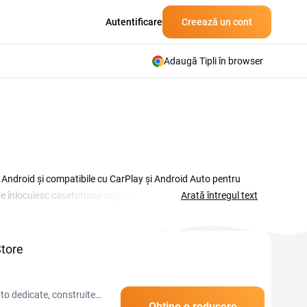
Autentificare
Creează un cont
Adaugă Tipli în browser
m Android și compatibile cu CarPlay și Android Auto pentru
 înlocuiesc casetofonul original și aduc funcții moderne:
Arată întregul text
labile direct pe ecran. Cu un cod reducere NavStore plătești
sele. Platforma oferă cameră de marsarier cadou la achiziție,
 codurile active, copiază codul și introdu-l manual în coș, în
Store
to dedicate, construite
Obține o reducere