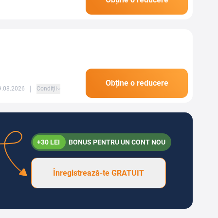
roid Auto pentru...
Obține o reducere
|
09.08.2026
Condiții
+30 LEI
BONUS PENTRU UN CONT NOU
Înregistrează-te GRATUIT