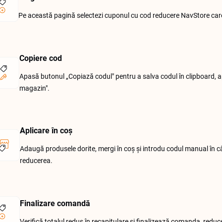
Pe această pagină selectezi cuponul cu cod reducere NavStore care s
Copiere cod
Apasă butonul „Copiază codul" pentru a salva codul în clipboard, 
magazin".
Aplicare în coș
Adaugă produsele dorite, mergi în coș și introdu codul manual în 
reducerea.
Finalizare comandă
Verifică totalul redus în recapitulare și finalizează comanda, reduc