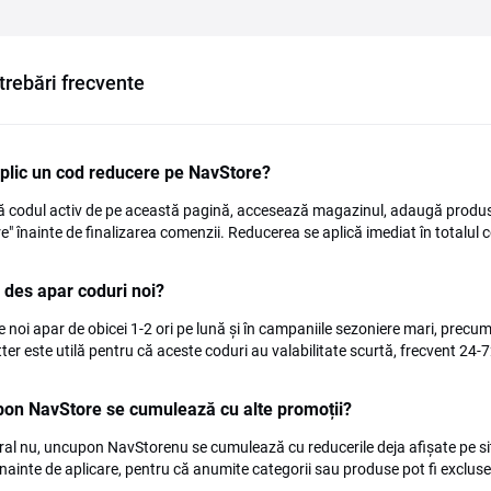
trebări frecvente
plic un cod reducere pe NavStore?
 codul activ de pe această pagină, accesează magazinul, adaugă produse
e" înainte de finalizarea comenzii. Reducerea se aplică imediat în totalul c
 des apar coduri noi?
e noi apar de obicei 1-2 ori pe lună și în campaniile sezoniere mari, precu
ter este utilă pentru că aceste coduri au valabilitate scurtă, frecvent 24-7
on NavStore se cumulează cu alte promoții?
ral nu, uncupon NavStorenu se cumulează cu reducerile deja afișate pe site 
nainte de aplicare, pentru că anumite categorii sau produse pot fi excluse