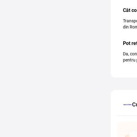
Cât co
Transpo
din Ro
Pot re
Da, con
pentru 
C