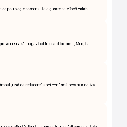
e potrivește comenzii tale și care este încă valabil.
apoi accesează magazinul folosind butonul „Mergi la
câmpul „Cod de reducere", apoi confirmă pentru a activa
erea se reflectă direct la momentul plasării comenzii tale.