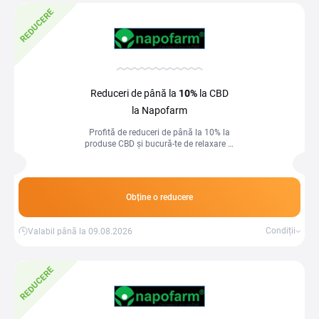
REDUCERE
Reduceri de până la
10%
la CBD
la Napofarm
Profită de reduceri de până la 10% la
produse CBD și bucură-te de relaxare și
echilibru zilnic
Obține o reducere
Condiții
Valabil până la 09.08.2026
REDUCERE