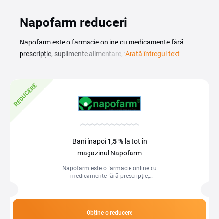
Napofarm reduceri
Napofarm este o farmacie online cu medicamente fără
prescripție, suplimente alimentare, vitamine, produse
Arată întregul text
dermatocosmetice și articole de îngrijire personală. Cu un
cod reducere Napofarm cumperi produsele de care ai
REDUCERE
nevoie pentru sănătatea ta la un preț mai bun, direct la
finalizarea comenzii. Pe această pagină găsești codurile de
reducere și promoțiile actuale ale magazinului. Verifică
ofertele disponibile, copiază codul potrivit și economisești la
suplimente, cosmetice și produse de farmacie comandate
Bani înapoi
1,5 %
la tot în
online.
magazinul Napofarm
Napofarm este o farmacie online cu
medicamente fără prescripție,
suplimente alimentare, vitamine,
produse dermatocosmetice și articole
de îngrijire...
Obține o reducere