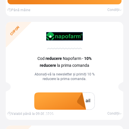
Condiții
Până mâine
CUPON
Cod
reducere
Napofarm -
10%
reducere
la prima comanda
Abonați-vă la newsletter și primiți 10 %
reducere la prima comanda.
ail
Obține un cupon
Condiții
Valabil până la 09.08.2026