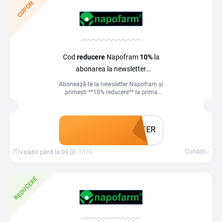
CUPON
Cod
reducere
Napofram
10%
la
abonarea la newsletter
la Napofarm
Abonează-te la newsletter Napofram și
primești **10% reducere** la prima
comandă plus acces la oferte și noutăți
exclusive
TER
Obține un cupon
Condiții
Valabil până la 09.08.2026
REDUCERE