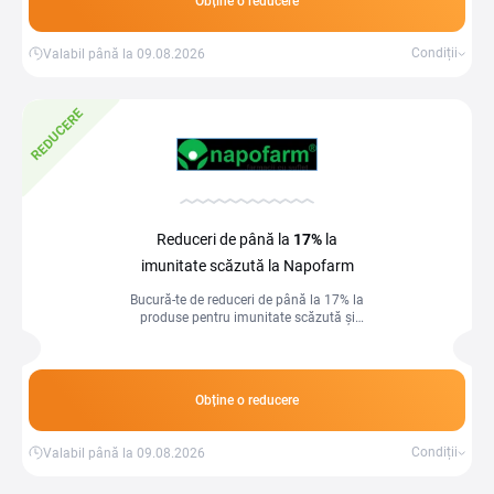
Obține o reducere
Condiții
Valabil până la 09.08.2026
REDUCERE
Reduceri de până la
17%
la
imunitate scăzută la Napofarm
Bucură-te de reduceri de până la 17% la
produse pentru imunitate scăzută și
întărește-ți apărarea naturală a
organismului
Obține o reducere
Condiții
Valabil până la 09.08.2026