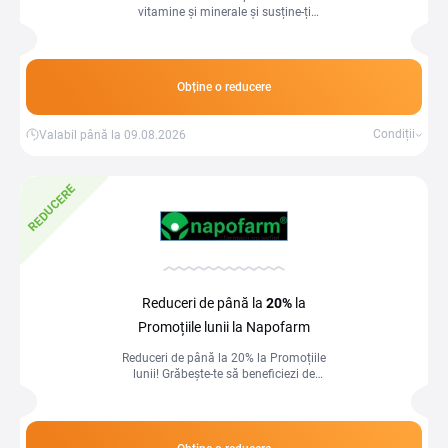
vitamine și minerale și susține-ți
sănătatea și vitalitatea zilnică
Obține o reducere
Condiții
Valabil până la 09.08.2026
REDUCERE
Reduceri de până la
20%
la
Promoțiile lunii la Napofarm
Reduceri de până la 20% la Promoțiile
lunii! Grăbește-te să beneficiezi de
prețuri reduse și oferte speciale!