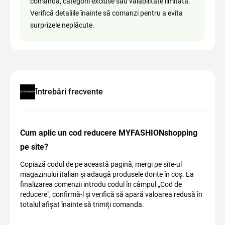
comandă, categorii excluse sau valabilitate limitată.
Verifică detaliile înainte să comanzi pentru a evita
surprizele neplăcute.
Întrebări frecvente
Cum aplic un cod reducere MYFASHIONshopping
pe site?
Copiază codul de pe această pagină, mergi pe site-ul
magazinului italian și adaugă produsele dorite în coș. La
finalizarea comenzii introdu codul în câmpul „Cod de
reducere", confirmă-l și verifică să apară valoarea redusă în
totalul afișat înainte să trimiți comanda.