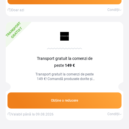
Condiții
Doar azi
T
R
A
N
S
P
O
R
T
G
R
A
T
U
I
T
Transport gratuit la comenzi de
peste
149 €
Transport gratuit la comenzi de peste
149 €! Comandă produsele dorite și
economisește costurile de livrare la
achiziții mai mari.
Obține o reducere
Condiții
Valabil până la 09.08.2026