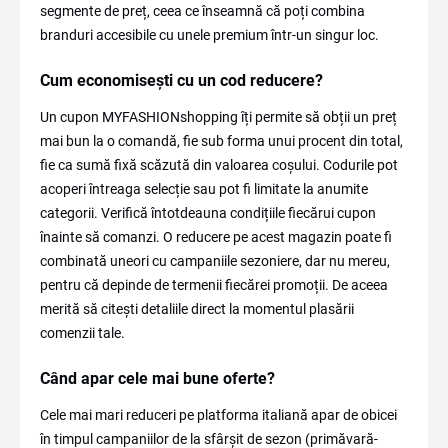
segmente de preț, ceea ce înseamnă că poți combina
branduri accesibile cu unele premium într-un singur loc.
Cum economisești cu un cod reducere?
Un cupon MYFASHIONshopping îți permite să obții un preț
mai bun la o comandă, fie sub forma unui procent din total,
fie ca sumă fixă scăzută din valoarea coșului. Codurile pot
acoperi întreaga selecție sau pot fi limitate la anumite
categorii. Verifică întotdeauna condițiile fiecărui cupon
înainte să comanzi. O reducere pe acest magazin poate fi
combinată uneori cu campaniile sezoniere, dar nu mereu,
pentru că depinde de termenii fiecărei promoții. De aceea
merită să citești detaliile direct la momentul plasării
comenzii tale.
Când apar cele mai bune oferte?
Cele mai mari reduceri pe platforma italiană apar de obicei
în timpul campaniilor de la sfârșit de sezon (primăvară-