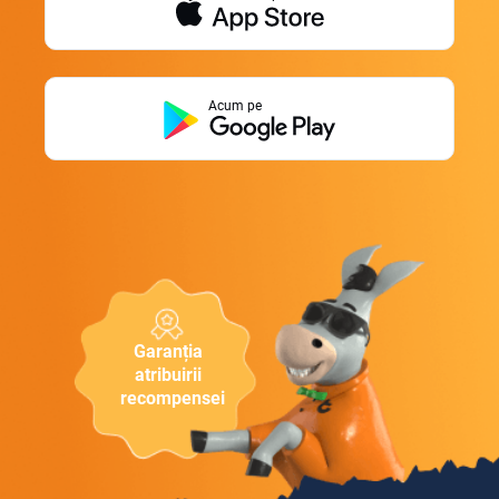
Acum pe
Garanția
atribuirii
recompensei