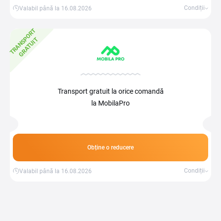
Condiții
Valabil până la 16.08.2026
T
R
A
N
S
P
O
R
T
G
R
A
T
U
I
T
Transport gratuit la orice comandă
la MobilaPro
Obține o reducere
Condiții
Valabil până la 16.08.2026