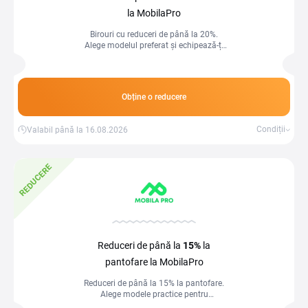
la MobilaPro
Birouri cu reduceri de până la 20%.
Alege modelul preferat și echipează-ți
spațiul de lucru cu funcționalitate și stil
la prețuri avantajoase.
Obține o reducere
Condiții
Valabil până la 16.08.2026
REDUCERE
Reduceri de până la
15%
la
pantofare la MobilaPro
Reduceri de până la 15% la pantofare.
Alege modele practice pentru
organizarea încălțămintei și păstrează