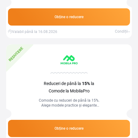
holul ordonat la prețuri avantajoase.
Obține o reducere
Condiții
Valabil până la 16.08.2026
REDUCERE
Reduceri de până la
15%
la
Comode la MobilaPro
Comode cu reduceri de până la 15%.
Alege modele practice și elegante
pentru organizare eficientă și
completează-ți locuința la prețuri
avantajoase.
Obține o reducere