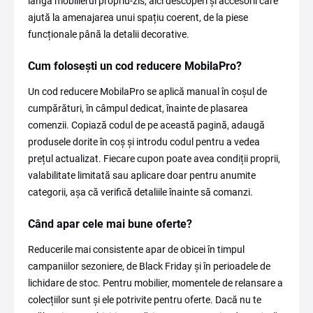
lângă mobilierul propriu-zis, aici descoperi și accesorii care
ajută la amenajarea unui spațiu coerent, de la piese
funcționale până la detalii decorative.
Cum folosești un cod reducere MobilaPro?
Un cod reducere MobilaPro se aplică manual în coșul de
cumpărături, în câmpul dedicat, înainte de plasarea
comenzii. Copiază codul de pe această pagină, adaugă
produsele dorite în coș și introdu codul pentru a vedea
prețul actualizat. Fiecare cupon poate avea condiții proprii,
valabilitate limitată sau aplicare doar pentru anumite
categorii, așa că verifică detaliile înainte să comanzi.
Când apar cele mai bune oferte?
Reducerile mai consistente apar de obicei în timpul
campaniilor sezoniere, de Black Friday și în perioadele de
lichidare de stoc. Pentru mobilier, momentele de relansare a
colecțiilor sunt și ele potrivite pentru oferte. Dacă nu te