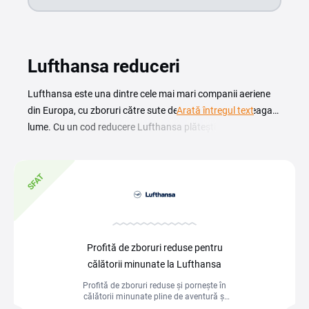
Lufthansa reduceri
Lufthansa este una dintre cele mai mari companii aeriene
din Europa, cu zboruri către sute de destinații din întreaga
Arată întregul text
lume. Cu un cod reducere Lufthansa plătești mai puțin
pentru biletele de avion, fie că pleci în concediu sau într-o
călătorie de afaceri. Tot ce ai nevoie pentru următoarea
rezervare găsești direct pe site-ul companiei. Pe această
SFAT
pagină găsești codurile de reducere și promoțiile actuale
pentru zboruri. Un cupon poate aduce prețuri mai bune la
rezervarea biletelor, la bagaje suplimentare sau la servicii
adiționale, așa că merită să verifici ofertele disponibile
Profită de zboruri reduse pentru
înainte să-ți planifici drumul. Așteaptă momentul potrivit și
călătorii minunate la Lufthansa
aplici codul direct la finalizarea rezervării.
Profită de zboruri reduse și pornește în
călătorii minunate pline de aventură și
descoperiri!