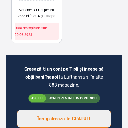
Voucher 300 lei pentru
zboruri în SUA și Europa
Data de expirare este
30.06.2023
Creează-ți un cont pe Tipli și începe să
obții bani înapoi
la Lufthansa și în alte
888 magazine.
+30 LEI
BONUS PENTRU UN CONT NOU
Înregistrează-te GRATUIT