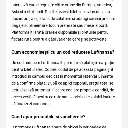
operează curse regulate către orașe din Europa, America,
Asia și restul lumii. Pe site rezervi bilete de avion dus sau
dus-întors, alegi clasa de călătorie și adaugi servicii precum
bagaje suplimentare, locuri preferate sau mese la bord.
Platforma îți arată orarele disponibile și prețurile pentru
fiecare rută pentru a găsi varianta care ți se potrivește.
Cum economisești cu un cod reducere Lufthansa?
Un cod reducere Lufthansa îți permite să plătești mai puțin
pentru biletul ales. Copiezi codul de pe această pagină și îl
introduci în câmpul dedicat în momentul rezervării, înainte
de a confirma plata. După ce aplici cuponul, prețul total se
actualizează automat. Fiecare cod are propriile condiții, de
aceea verifică pentru ce rute sau servicii este valabil înainte
să finalizezi comanda.
Când apar promoțiile și voucherele?
O promoție Lufthansa apare de obicei în perioadele de