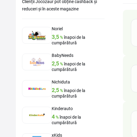
Clienții Jocozaur pot obține cashback și
reduceri și în aceste magazine
Noriel
3,5
%
înapoi de la
cumpărătură
BabyNeeds
2,5
%
înapoi de la
cumpărătură
Nichiduta
2,5
%
înapoi de la
cumpărătură
Kinderauto
4
%
înapoi de la
cumpărătură
xKids