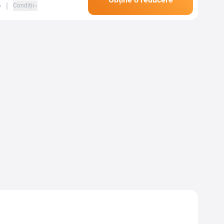
|
6
Condiții