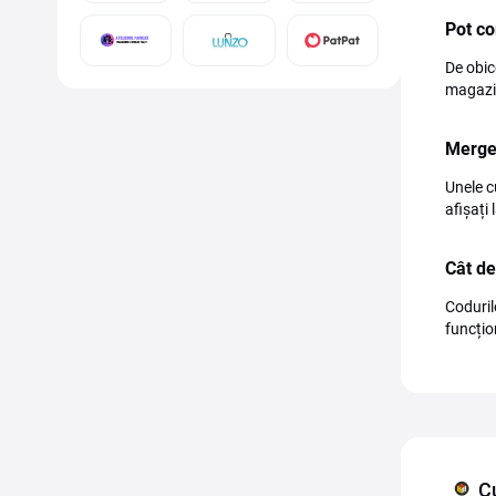
Pot co
De obic
magazinu
Merge 
Unele c
afișați
Cât de
Coduril
funcțio
C