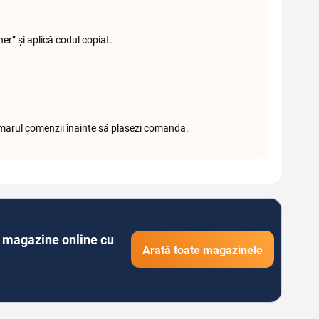
r” și aplică codul copiat.
sumarul comenzii înainte să plasezi comanda.
 magazine online cu
Arată toate magazinele