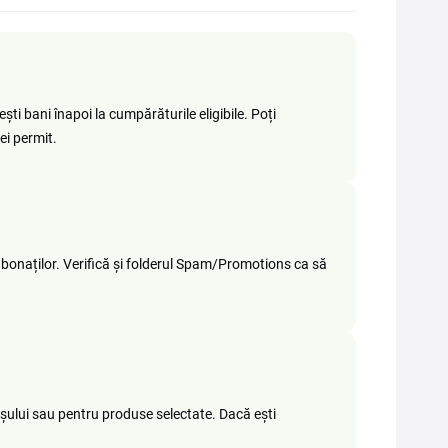
ști bani înapoi la cumpărăturile eligibile. Poți
i permit.
bonaților. Verifică și folderul Spam/Promotions ca să
șului sau pentru produse selectate. Dacă ești