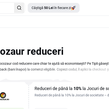
Câștigă
50 Lei
în fiecare zi
ozaur reduceri
cozaur cod reducere care chiar te ajută să economisești? Pe Tipli găsești 
ack (bani înapoi) la comenzi eligibile. Copiezi codul, îl aplici la checkout și
Reduceri de până la
10%
la Jocuri de s
Reduceri de până la 10% la Jocuri de societate – d
familie și prieteni, profitând de prețuri speciale la 