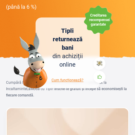
(până la 6 %)
Creditarea
recompensei
garantate
Tipli
returnează
bani
din achiziții
online
Cum funcționează?
Cumpără la prețuri mai accesibile și primește 6 % cashback la
IncaltaminteLaModa cu Tipli!
Înscrie-te gratuit și începe să economisești la
fiecare comandă.