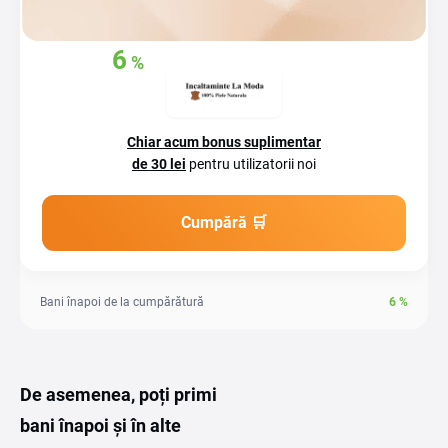
6
%
Ia-l înapoi
din
achizițiile tale
Chiar acum bonus suplimentar
de 30 lei
pentru utilizatorii noi
Cumpără 🛒
Bani înapoi de la cumpărătură
6
%
De asemenea, poți primi
bani înapoi și în alte