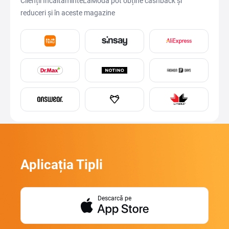
Clienții IncaltaminteLaModa pot obține cashback și
reduceri și în aceste magazine
Aplicația Tipli
Descarcă pe