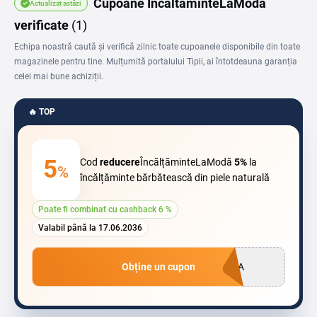
Cupoane IncaltaminteLaModa
Actualizat astăzi
verificate
(1)
Echipa noastră caută și verifică zilnic toate cupoanele disponibile din toate
magazinele pentru tine. Mulțumită portalului Tipli, ai întotdeauna garanția
celei mai bune achiziții.
🔥 TOP
5
Cod
reducere
ÎncălțăminteLaModă
5%
la
%
încălțăminte bărbătească din piele naturală
Poate fi combinat cu cashback 6 %
Valabil până la 17.06.2036
Obține un cupon
ODA