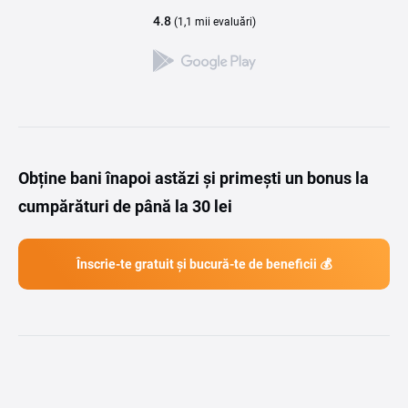
4.8
(1,1 mii evaluări)
Obține bani înapoi astăzi și primești un bonus la
cumpărături de până la 30 lei
Înscrie-te gratuit și bucură-te de beneficii 💰