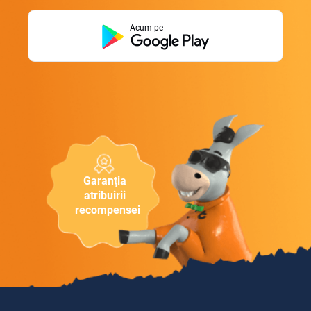
Acum pe
Garanția
atribuirii
recompensei