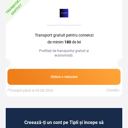
T
R
A
N
S
P
O
R
T
G
R
A
T
U
I
T
Transport gratuit pentru comenzi
de minim
180
de lei
Profitați de transportul gratuit și
economisiți.
Obține o reducere
Condiții
Valabil până la 09.08.2026
Creează-ți un cont pe Tipli și începe să