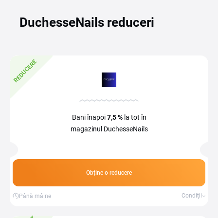
DuchesseNails reduceri
REDUCERE
Bani înapoi
7,5 %
la tot în
magazinul DuchesseNails
Obține o reducere
Condiții
Până mâine