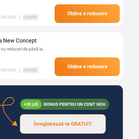
Obține o reducere
|
09.08.2026
Condiții
asa New Concept
 cu reduceri de până la
Obține o reducere
|
09.08.2026
Condiții
+30 LEI
BONUS PENTRU UN CONT NOU
Înregistrează-te GRATUIT