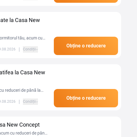
odate la Casa New
dormitorul tău, acum cu
Obține o reducere
|
09.08.2026
Condiții
 catifea la Casa New
m cu reduceri de până la
Obține o reducere
|
09.08.2026
Condiții
asa New Concept
 acum cu reduceri de până