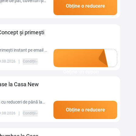
ie de pat, cuverturi și
Obține o reducere
opune colecții cu...
oncept și primești
imești instant pe email o
area ta comandă.
|
09.08.2026
Condiții
Obține un cupon
oase la Casa New
 cu reduceri de până la
Obține o reducere
|
09.08.2026
Condiții