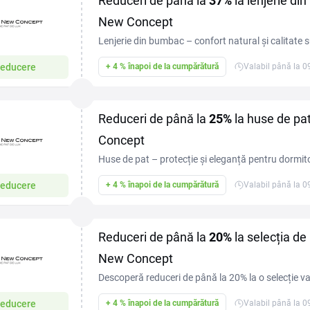
Reduceri de până la
37%
la lenjerie di
New Concept
Lenjerie din bumbac – confort natural și calitate
reduceri de până la 37%!
educere
+ 4 % înapoi de la cumpărătură
Valabil până la 
Reduceri de până la
25%
la huse de pa
Concept
Huse de pat – protecție și eleganță pentru dormit
de până la 25%!
educere
+ 4 % înapoi de la cumpărătură
Valabil până la 
Reduceri de până la
20%
la selecția de
New Concept
Descoperă reduceri de până la 20% la o selecție v
Beneficiază de prețuri mai mici pentru articolele ta
educere
+ 4 % înapoi de la cumpărătură
Valabil până la 