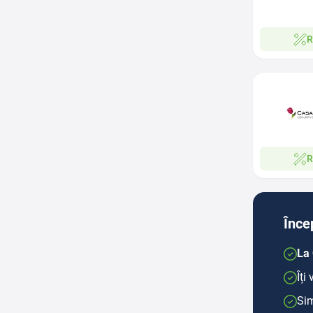
R
R
Înce
La 
Îți
Sim