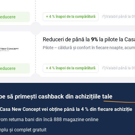
la 10%!
educere
+ 4 % înapoi de la cumpărătură
Valabil până la 
Reduceri de până la
9%
la pilote la C
Pilote – căldură și confort în fiecare noapte, acum
9%!
educere
+ 4 % înapoi de la cumpărătură
Valabil până la 
pe să primești cashback din achizițiile tale
Casa New Concept vei obține până la 4 % din fiecare achiziție
 vom returna bani din încă 888 magazine online
plu și complet gratuit