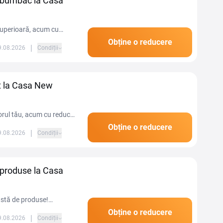
n bumbac la Casa
 superioară, acum cu
Obține o reducere
|
09.08.2026
Condiții
t la Casa New
orul tău, acum cu reduceri
Obține o reducere
|
09.08.2026
Condiții
 produse la Casa
astă de produse!
le preferate.
Obține o reducere
|
09.08.2026
Condiții