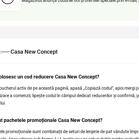
Magazinul anunță codurile noi și ofertele speciale prin e-mail, 
Casa New Concept
olosesc un cod reducere Casa New Concept?
oucherul activ de pe această pagină, apasă „Copiază codul", apoi mergi 
lizare a comenzii, lipește codul în câmpul dedicat reducerilor și confirmă,
ui.
nt pachetele promoționale Casa New Concept?
le promoționale sunt combinații de seturi de lenjerie de pat vândute îm