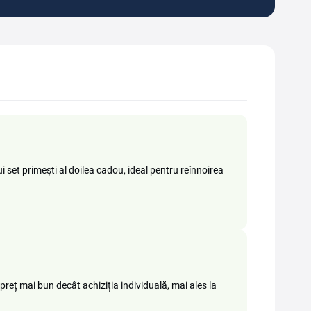
et primești al doilea cadou, ideal pentru reînnoirea
reț mai bun decât achiziția individuală, mai ales la