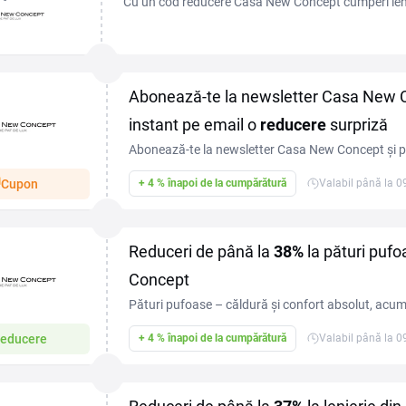
Cu un cod reducere Casa New Concept cumperi lenjer
textile pentru casă la un preț mai bun. Magazinul pr
Abonează-te la newsletter Casa New C
instant pe email o
reducere
surpriză
Abonează-te la newsletter Casa New Concept și pr
reducere surpriză de care să te bucuri la următo
Cupon
+ 4 % înapoi de la cumpărătură
Valabil până la 
Reduceri de până la
38%
la pături puf
Concept
Pături pufoase – căldură și confort absolut, acum
38%!
educere
+ 4 % înapoi de la cumpărătură
Valabil până la 