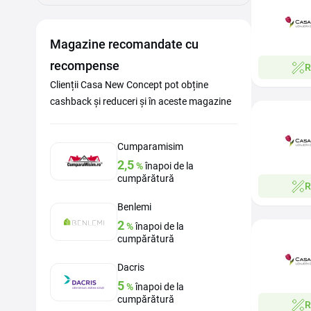
Magazine recomandate cu
recompense
R
Clienții Casa New Concept pot obține
cashback și reduceri și în aceste magazine
Cumparamisim
2,5
%
înapoi de la
cumpărătură
R
Benlemi
2
%
înapoi de la
cumpărătură
Dacris
5
%
înapoi de la
cumpărătură
R