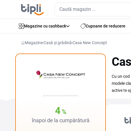
Magazine cu cashback
Cupoane de reducere
Magazine
Casă și grădină
Casa New Concept
Cas
Cu un cod 
modele cla
active te 
pachetele 
și introdu
4
%
punctuale,
înapoi de la cumpărătură