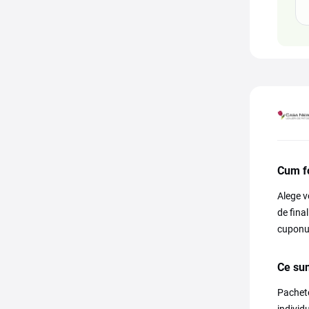
Cum f
Alege v
de fina
cuponul
Ce su
Pachete