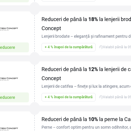
Reduceri de până la
18%
la lenjerii br
Concept
Lenjerii brodate – eleganță și rafinament pentru 
reduceri de până la 18%!
educere
+ 4 % înapoi de la cumpărătură
Valabil până la 
Reduceri de până la
12%
la lenjerii de
Concept
Lenjerii de catifea – finețe și lux la atingere, acu
12%!
educere
+ 4 % înapoi de la cumpărătură
Valabil până la 
Reduceri de până la
10%
la perne la C
Perne – confort optim pentru un somn odihnitor,