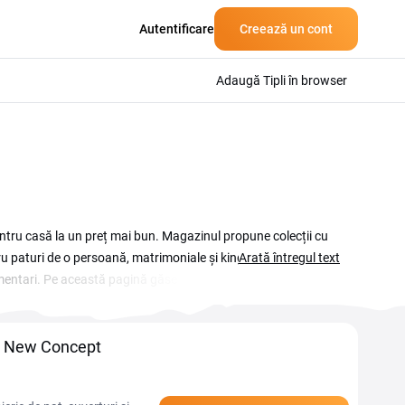
Autentificare
Creează un cont
Adaugă Tipli în browser
entru casă la un preț mai bun. Magazinul propune colecții cu
ru paturi de o persoană, matrimoniale și king size. Voucherele
Arată întregul text
imentari. Pe această pagină găsești promoțiile curente,
 oferta înainte de a finaliza comanda, copiază codul potrivit
Casa New Concept devin mai avantajoase atât pentru achiziții
sa New Concept