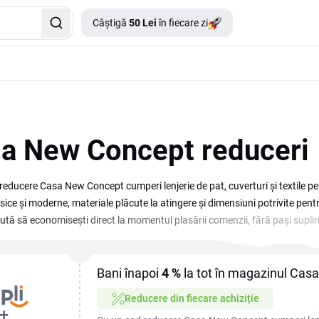
Câștigă
50 Lei
în fiecare zi
a New Concept reduceri
reducere Casa New Concept cumperi lenjerie de pat, cuverturi și textile p
sice și moderne, materiale plăcute la atingere și dimensiuni potrivite pent
ajută să economisești direct la momentul plasării comenzii, fără pași supl
1+1 gratis și codurile de reducere valabile pe casanewconcept.ro. Verifică
-l în coș pentru a obține prețul redus. Cumpărăturile cu un cod reducere 
 cât și pentru reînnoirea completă a dormitorului.
Bani înapoi
4 %
la tot în magazinul Ca
Reducere din fiecare achiziție