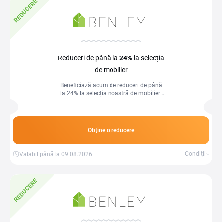
REDUCERE
Reduceri de până la
24%
la selecția
de mobilier
Beneficiază acum de reduceri de până
la 24% la selecția noastră de mobilier!
Transformă-ți casa într-un spațiu
confortabil și elegant fără să-ți
depășești bugetul.
Obține o reducere
Condiții
Valabil până la 09.08.2026
REDUCERE