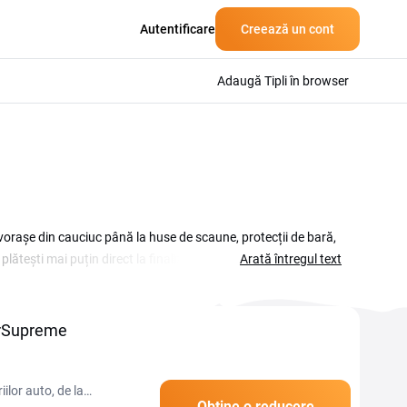
Autentificare
Creează un cont
Adaugă Tipli în browser
vorașe din cauciuc până la huse de scaune, protecții de bară,
tești mai puțin direct la finalizarea comenzii pentru piesele
Arată întregul text
le actualizate, plus pașii simpli prin care le aplici în coș.
rea ta comandă de accesorii auto dedicate.
arSupreme
lor auto, de la
Obține o reducere