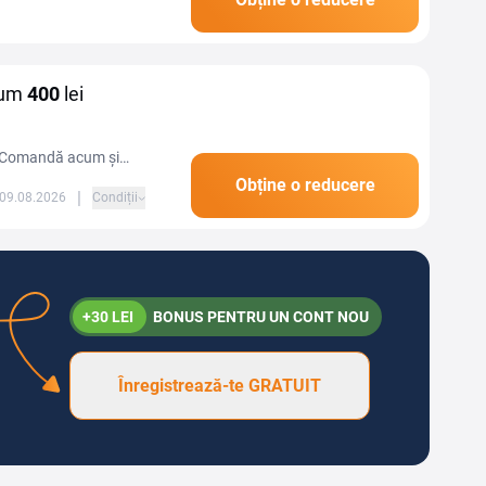
e scaune, protecții de
mum
400
lei
! Comandă acum și
Obține o reducere
|
 09.08.2026
Condiții
+30 LEI
BONUS PENTRU UN CONT NOU
Înregistrează-te GRATUIT