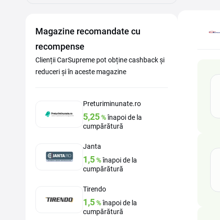
Magazine recomandate cu
recompense
Clienții CarSupreme pot obține cashback și
reduceri și în aceste magazine
Preturiminunate.ro
5,25
%
înapoi de la
cumpărătură
Janta
1,5
%
înapoi de la
cumpărătură
Tirendo
1,5
%
înapoi de la
cumpărătură