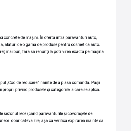
ci concrete de mașini. În ofertă intră paravânturi auto,
otă, alături de o gamă de produse pentru cosmetică auto.
eț mai bun, fără să renunți la potrivirea exactă pe mașina
âmpul „Cod de reducere" înainte de a plasa comanda. Pașii
i proprii privind produsele și categoriile la care se aplică.
e sezonul rece (când paravânturile și covorașele de
eori doar câteva zile, așa că verifică expirarea înainte să