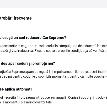
ntrebări frecvente
olosești un cod reducere CarSupreme?
accesoriile în coș, apoi introdu codul în câmpul „Cod de reducere" înainte d
zează și vezi reducerea. Fiecare cod are propriile condiții, așa că verifică p
 des apar coduri și promoții noi?
ție CarSupreme apare de regulă în timpul campaniilor de reduceri, înainte 
 pagină pentru codurile disponibile momentan, pentru că multe voucher-e 
se aplică automat?
ul necesită întotdeauna introducere manuală. Copiază codul și introdu-l î
ă la momentul plasării comenzii tale.