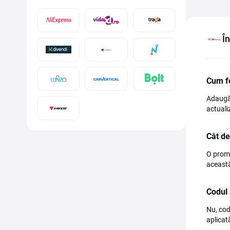
Î
Cum f
Adaugă 
actuali
Cât de
O promo
această
Codul 
Nu, cod
aplicat