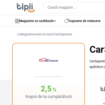
Magazine cu cashback
Cupoane de reducere
Magazine
Auto & moto
CarSupreme
Car
CarSupreme
apărători 
și accesori
Verifică c
2,5
%
înapoi de la cumpărătură