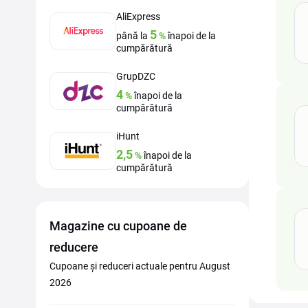
AliExpress
5
până la
%
înapoi de la
cumpărătură
GrupDZC
4
%
înapoi de la
cumpărătură
iHunt
2,5
%
înapoi de la
cumpărătură
Magazine cu cupoane de
reducere
Cupoane și reduceri actuale pentru August
2026