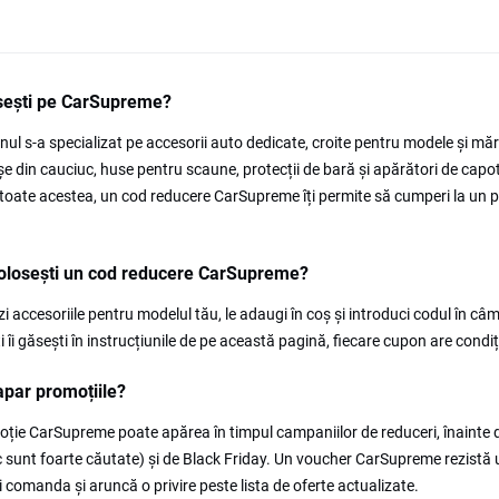
sești pe CarSupreme?
ul s-a specializat pe accesorii auto dedicate, croite pentru modele și măr
e din cauciuc, huse pentru scaune, protecții de bară și apărători de cap
toate acestea, un cod reducere CarSupreme îți permite să cumperi la un pr
olosești un cod reducere CarSupreme?
zi accesoriile pentru modelul tău, le adaugi în coș și introduci codul în c
i îi găsești în instrucțiunile de pe această pagină, fiecare cupon are condiți
par promoțiile?
ție CarSupreme poate apărea în timpul campaniilor de reduceri, înainte d
 sunt foarte căutate) și de Black Friday. Un voucher CarSupreme rezistă un
ci comanda și aruncă o privire peste lista de oferte actualizate.