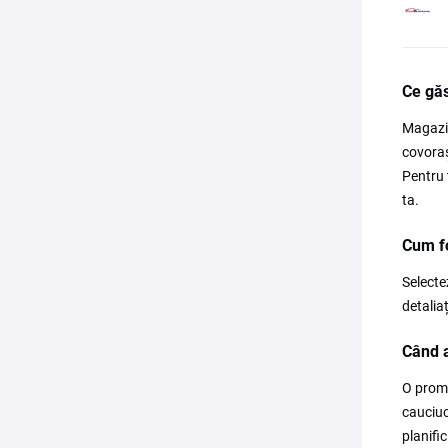
Ce gă
Magazin
covoraș
Pentru 
ta.
Cum f
Selecte
detaliaț
Când a
O promo
cauciuc
planifi