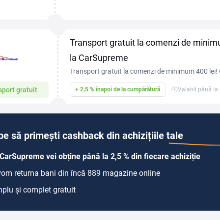
paravânturi și covorașe din cauciuc până la huse d
bară,...
Transport gratuit la comenzi de mini
la CarSupreme
Transport gratuit la comenzi de minimum 400 lei
economisește la livrare!
port gratuit
+ 2,5 % înapoi de la cumpărătură
Valabil până la
pe să primești cashback din achizițiile tale
CarSupreme vei obține până la 2,5 % din fiecare achiziție
 vom returna bani din încă 889 magazine online
plu și complet gratuit