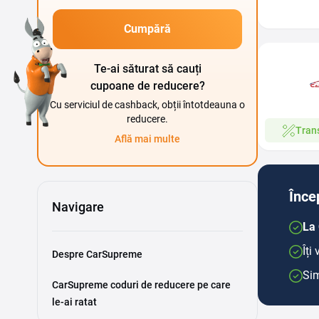
Cumpără
Te-ai săturat să cauți
cupoane de reducere?
Cu serviciul de cashback, obții întotdeauna o
reducere.
Trans
Află mai multe
Înce
Navigare
La 
Îți
Despre CarSupreme
Sim
CarSupreme coduri de reducere pe care
le-ai ratat