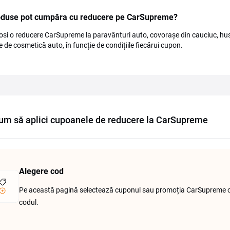
oduse pot cumpăra cu reducere pe CarSupreme?
losi o reducere CarSupreme la paravânturi auto, covorașe din cauciuc, hus
 de cosmetică auto, în funcție de condițiile fiecărui cupon.
um să aplici cupoanele de reducere la CarSupreme
Alegere cod
Pe această pagină selectează cuponul sau promoția CarSupreme car
codul.