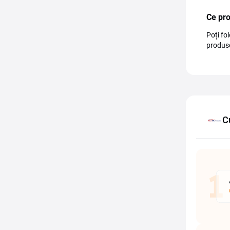
Ce pr
Poți fo
produse
C