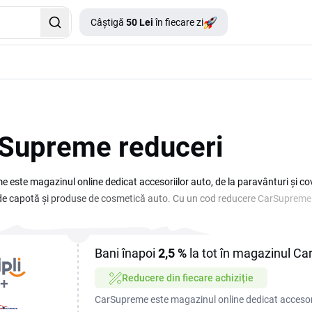
Câștigă
50 Lei
în fiecare zi
Supreme reduceri
 este magazinul online dedicat accesoriilor auto, de la paravânturi și co
de capotă și produse de cosmetică auto. Cu un cod reducere CarSupreme plă
ile de care are nevoie mașina ta. Pe această pagină găsești ofertele și coduri
e promoție este activă, copiază codul potrivit și economisești la următoa
Bani înapoi
2,5 %
la tot în magazinul C
Reducere din fiecare achiziție
CarSupreme este magazinul online dedicat accesorii