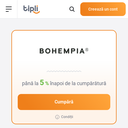
Creează un cont
5
până la
%
înapoi de la cumpărătură
Cumpără
Condiții