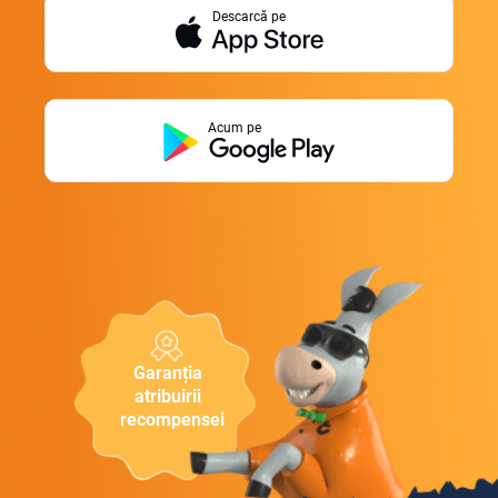
Descarcă pe
Acum pe
Garanția
atribuirii
recompensei