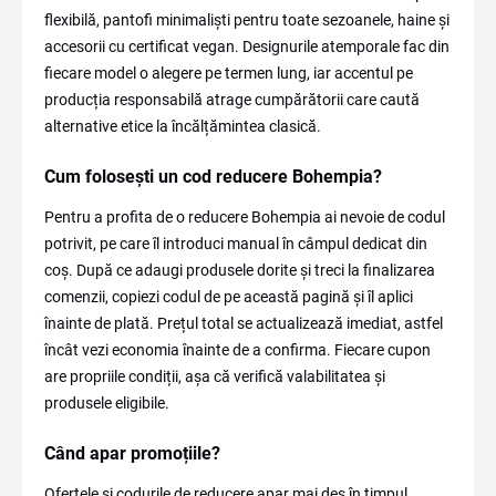
flexibilă, pantofi minimaliști pentru toate sezoanele, haine și
accesorii cu certificat vegan. Designurile atemporale fac din
fiecare model o alegere pe termen lung, iar accentul pe
producția responsabilă atrage cumpărătorii care caută
alternative etice la încălțămintea clasică.
Cum folosești un cod reducere Bohempia?
Pentru a profita de o reducere Bohempia ai nevoie de codul
potrivit, pe care îl introduci manual în câmpul dedicat din
coș. După ce adaugi produsele dorite și treci la finalizarea
comenzii, copiezi codul de pe această pagină și îl aplici
înainte de plată. Prețul total se actualizează imediat, astfel
încât vezi economia înainte de a confirma. Fiecare cupon
are propriile condiții, așa că verifică valabilitatea și
produsele eligibile.
Când apar promoțiile?
Ofertele și codurile de reducere apar mai des în timpul