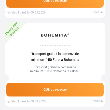
Obține o reducere
Condiții
Valabil până la 09.08.2026
T
R
A
N
S
P
O
R
T
G
R
A
T
U
I
T
Transport gratuit la comenzi de
minimum
150
Euro la Bohempia
Transport gratuit la comenzi de
minimum 150 €! Comandă în valoare
mai mare și bucură-te de livrare fără
costuri.
Obține o reducere
Condiții
Valabil până la 09.08.2026