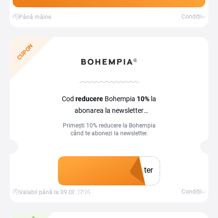
Condiții
Până mâine
CUPON
Cod
reducere
Bohempia
10%
la
abonarea la newsletter
la Bohempia
Primești 10% reducere la Bohempia
când te abonezi la newsletter.
ter
Obține un cupon
Condiții
Valabil până la 09.08.2026