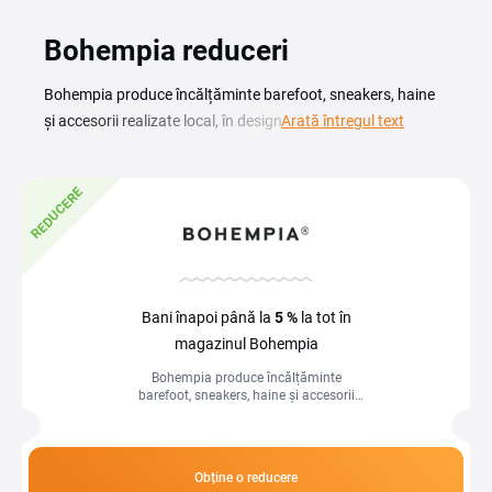
Bohempia reduceri
Bohempia produce încălțăminte barefoot, sneakers, haine
și accesorii realizate local, în designuri atemporale și cu
Arată întregul text
certificat vegan. Cu un cod reducere Bohempia cumperi
pantofii minimaliști și piesele sustenabile ale magazinului la
REDUCERE
un preț mai avantajos, fără să renunți la confortul tălpii
flexibile. Pe această pagină găsești codurile și promoțiile
actuale, pe care le aplici direct în coș înainte de a-ți finaliza
comanda. Fie că vrei o pereche de sneakers din materiale
naturale sau o piesă din colecția de îmbrăcăminte, un
Bani înapoi până la
5 %
la tot în
cupon Bohempia te ajută să economisești la articolele
magazinul Bohempia
alese. Verifică ofertele disponibile și alege voucherul potrivit
Bohempia produce încălțăminte
pentru coșul tău.
barefoot, sneakers, haine și accesorii
realizate local, în designuri atemporale
și cu certificat vegan. Cu un cod...
Obține o reducere