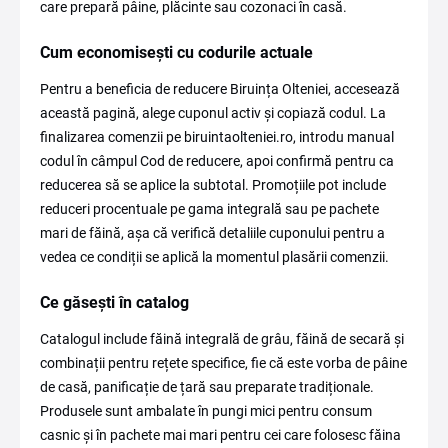
care prepară pâine, plăcinte sau cozonaci în casă.
Cum economisești cu codurile actuale
Pentru a beneficia de reducere Biruința Olteniei, accesează
această pagină, alege cuponul activ și copiază codul. La
finalizarea comenzii pe biruintaolteniei.ro, introdu manual
codul în câmpul Cod de reducere, apoi confirmă pentru ca
reducerea să se aplice la subtotal. Promoțiile pot include
reduceri procentuale pe gama integrală sau pe pachete
mari de făină, așa că verifică detaliile cuponului pentru a
vedea ce condiții se aplică la momentul plasării comenzii.
Ce găsești în catalog
Catalogul include făină integrală de grâu, făină de secară și
combinații pentru rețete specifice, fie că este vorba de pâine
de casă, panificație de țară sau preparate tradiționale.
Produsele sunt ambalate în pungi mici pentru consum
casnic și în pachete mai mari pentru cei care folosesc făina