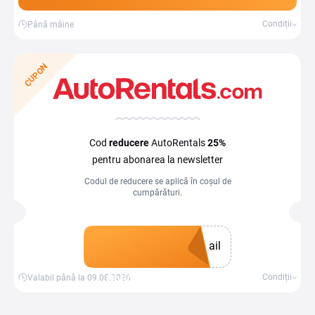
Condiții
Până mâine
CUPON
Cod
reducere
AutoRentals
25%
pentru abonarea la newsletter
Codul de reducere se aplică în coșul de
cumpărături.
ail
Obține un cupon
Condiții
Valabil până la 09.08.2026