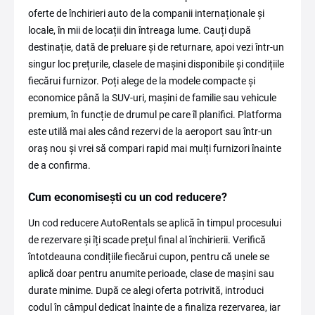
oferte de închirieri auto de la companii internaționale și
locale, în mii de locații din întreaga lume. Cauți după
destinație, dată de preluare și de returnare, apoi vezi într-un
singur loc prețurile, clasele de mașini disponibile și condițiile
fiecărui furnizor. Poți alege de la modele compacte și
economice până la SUV-uri, mașini de familie sau vehicule
premium, în funcție de drumul pe care îl planifici. Platforma
este utilă mai ales când rezervi de la aeroport sau într-un
oraș nou și vrei să compari rapid mai mulți furnizori înainte
de a confirma.
Cum economisești cu un cod reducere?
Un cod reducere AutoRentals se aplică în timpul procesului
de rezervare și îți scade prețul final al închirierii. Verifică
întotdeauna condițiile fiecărui cupon, pentru că unele se
aplică doar pentru anumite perioade, clase de mașini sau
durate minime. După ce alegi oferta potrivită, introduci
codul în câmpul dedicat înainte de a finaliza rezervarea, iar