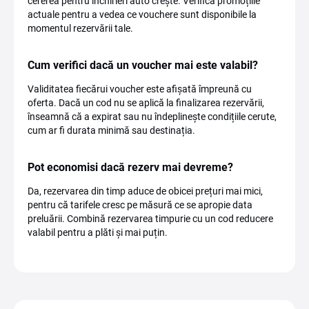
cererea pentru închirieri auto crește. Verifică promoțiile
actuale pentru a vedea ce vouchere sunt disponibile la
momentul rezervării tale.
Cum verifici dacă un voucher mai este valabil?
Validitatea fiecărui voucher este afișată împreună cu
oferta. Dacă un cod nu se aplică la finalizarea rezervării,
înseamnă că a expirat sau nu îndeplinește condițiile cerute,
cum ar fi durata minimă sau destinația.
Pot economisi dacă rezerv mai devreme?
Da, rezervarea din timp aduce de obicei prețuri mai mici,
pentru că tarifele cresc pe măsură ce se apropie data
preluării. Combină rezervarea timpurie cu un cod reducere
valabil pentru a plăti și mai puțin.