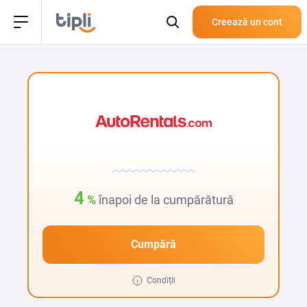
Creează un cont
4
%
înapoi de la cumpărătură
Cumpără
Condiții