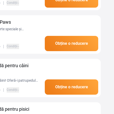
|
6
Condiții
 4Paws
te speciale și
Obține o reducere
|
6
Condiții
ă pentru câini
ini! Oferă-i patrupedului
Obține o reducere
|
6
Condiții
ă pentru pisici