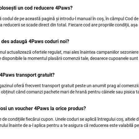
olosești un cod reducere 4Paws?
 codul de pe această pagină și introdu-l manual în coș, în câmpul Cod de 
a reducerii se scade direct din total. Fiecare cod are propriile condiții, aș
e des adaugă 4Paws coduri noi?
ul actualizează ofertele regulat, mai ales înaintea campaniilor sezoniere 
e disponibile la momentul plasării comenzii tale, deoarece cupoanele sunt
4Paws transport gratuit?
azinul oferă frecvent transport gratuit peste un anumit prag al comenzii.
 obținut când comanzi pachete mari de hrană pentru câinele sau pisica t
losi un voucher 4Paws la orice produs?
 de condițiile fiecărui cupon. Unele coduri se aplică întregului coș, altele 
ului înainte de a-l aplica pentru a te asigura că reducerea este valabilă p