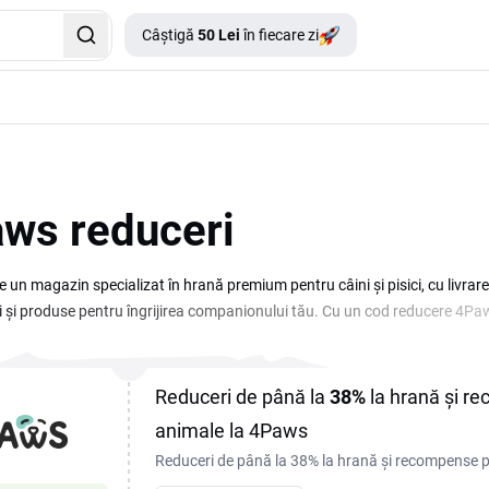
Câștigă
50 Lei
în fiecare zi
ws reduceri
un magazin specializat în hrană premium pentru câini și pisici, cu livrare 
ii și produse pentru îngrijirea companionului tău. Cu un cod reducere 4Pa
jos. Codurile de reducere și promoțiile se actualizează regulat, mai ales 
 disponibile la momentul plasării comenzii tale și aplică un cupon valabil 
nalizarea cumpărăturilor.
Reduceri de până la
38%
la hrană și r
animale la 4Paws
Reduceri de până la 38% la hrană și recompense pe
prietenul necuvântător la prețuri mai mici!