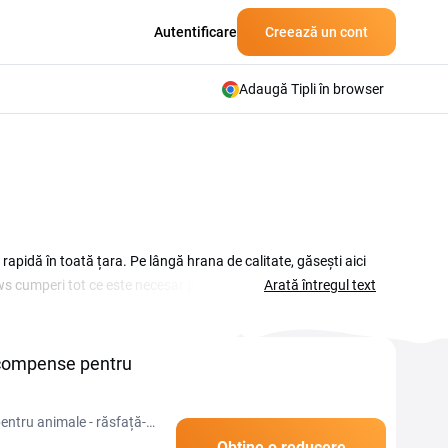
Autentificare
Creează un cont
Adaugă Tipli în browser
rapidă în toată țara. Pe lângă hrana de calitate, găsești aici
ws cumperi tot ce este necesar pentru animalul tău la un preț
Arată întregul text
în timpul campaniilor sezoniere. Verifică pe această pagină ce
direct în coș, în câmpul Cod de reducere, pentru a plăti mai
ecompense pentru
ntru animale - răsfață-ți
Obține o reducere