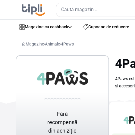
Magazine cu cashback
Cupoane de reducere
Magazine
Animale
4Paws
4Pa
4Paws este 
și accesor
mai avanta
oferte sunt
puțin la fi
Fără
recompensă
din achiziție