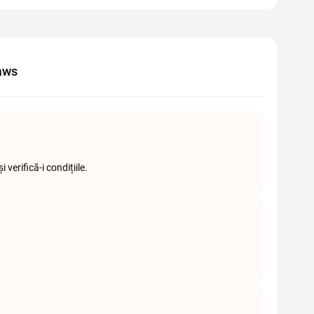
Paws
erifică-i condițiile.