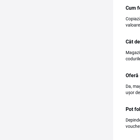
Cum f
Copiază
valoare
Cât d
Magazin
coduril
Oferă 
Da, mag
ușor de
Pot fo
Depinde
voucher