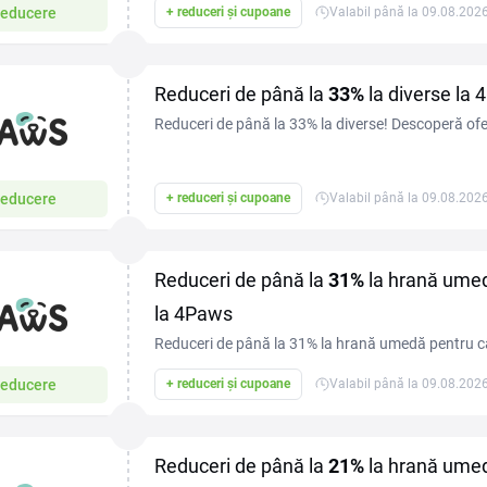
educere
+ reduceri și cupoane
Valabil până la 09.08.202
Reduceri de până la
33%
la diverse la
Reduceri de până la 33% la diverse! Descoperă ofer
economisește la tot ce ai nevoie.
educere
+ reduceri și cupoane
Valabil până la 09.08.202
Reduceri de până la
31%
la hrană umed
la 4Paws
Reduceri de până la 31% la hrană umedă pentru câ
tău mese gustoase și nutritive.
educere
+ reduceri și cupoane
Valabil până la 09.08.202
Reduceri de până la
21%
la hrană umed