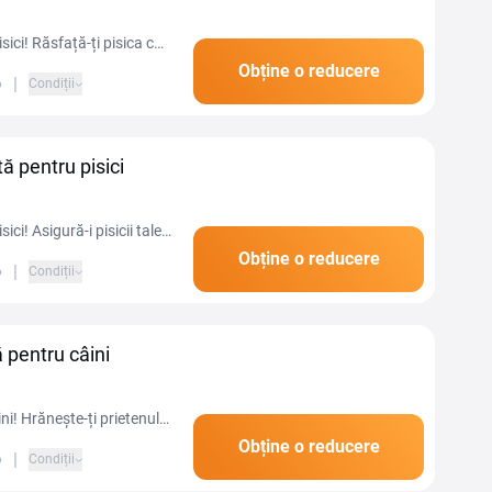
ici! Răsfață-ți pisica cu
Obține o reducere
|
6
Condiții
ă pentru pisici
i! Asigură-i pisicii tale
Obține o reducere
|
6
Condiții
 pentru câini
i! Hrănește-ți prietenul
Obține o reducere
|
6
Condiții