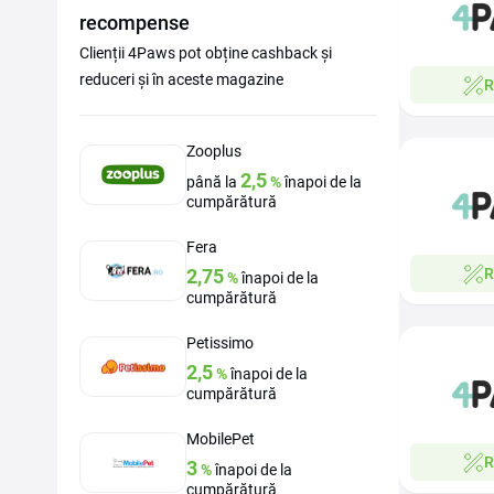
recompense
Clienții 4Paws pot obține cashback și
reduceri și în aceste magazine
R
Zooplus
2,5
până la
%
înapoi de la
cumpărătură
Fera
2,75
R
%
înapoi de la
cumpărătură
Petissimo
2,5
%
înapoi de la
cumpărătură
MobilePet
R
3
%
înapoi de la
cumpărătură