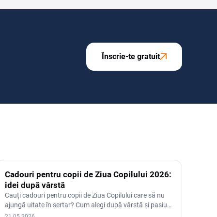
Înscrie-te gratuit
Cadouri pentru copii de Ziua Copilului 2026:
idei după vârstă
Cauți cadouri pentru copii de Ziua Copilului care să nu
ajungă uitate în sertar? Cum alegi după vârstă și pasiuni
— de…
21.05.2026