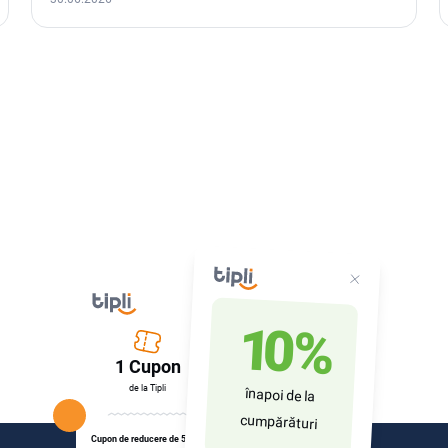
10 %
1 Cupon
de la Tipli
înapoi de la
cumpărături
Cupon de reducere de 50 Lei