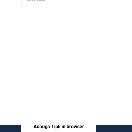
Tipli pentru browser
Primește bani înapoi din cumpărături și
coduri de reducere cu un singur clic
Adaugă Tipli în browser