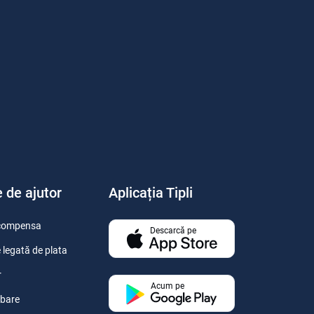
 de ajutor
Aplicația Tipli
recompensa
Descarcă pe
 legată de plata
r
Acum pe
ebare