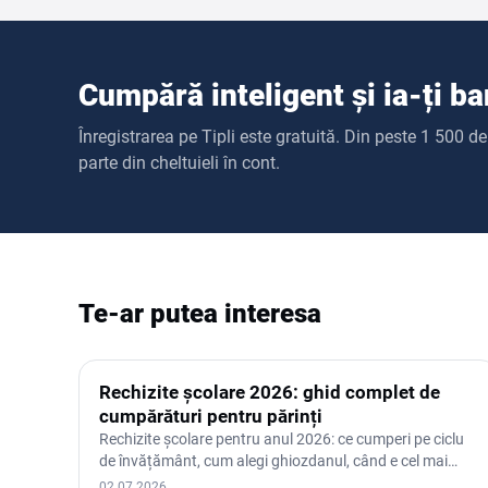
Cumpără inteligent și ia-ți ba
Înregistrarea pe Tipli este gratuită. Din peste 1 500 
parte din cheltuieli în cont.
Te-ar putea interesa
Rechizite școlare 2026: ghid complet de
cumpărături pentru părinți
Rechizite școlare pentru anul 2026: ce cumperi pe ciclu
de învățământ, cum alegi ghiozdanul, când e cel mai
bine să…
02.07.2026