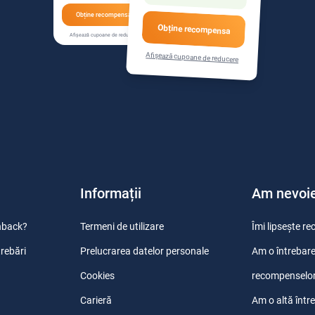
Obține recompensa
Obține recompensa
Afișează cupoane de reducere
Afișează cupoane de reducere
Informații
Am nevoie
hback?
Termeni de utilizare
Îmi lipsește 
trebări
Prelucrarea datelor personale
Am o întrebare
Cookies
recompenselo
Carieră
Am o altă într