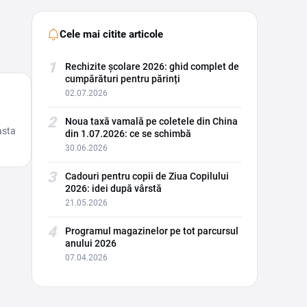
Cele mai citite articole
1
Rechizite școlare 2026: ghid complet de
cumpărături pentru părinți
02.07.2026
2
Noua taxă vamală pe coletele din China
asta
din 1.07.2026: ce se schimbă
30.06.2026
3
Cadouri pentru copii de Ziua Copilului
2026: idei după vârstă
21.05.2026
4
Programul magazinelor pe tot parcursul
anului 2026
07.04.2026