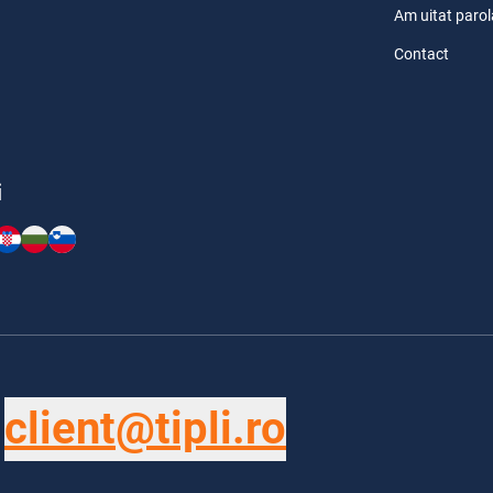
Am uitat parol
Contact
i
client@tipli.ro