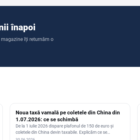
nii înapoi
de magazine îți returnăm o
Noua taxă vamală pe coletele din China din
1.07.2026: ce se schimbă
De la 1 iulie 2026 dispare plafonul de 150 de euro și
coletele din China devin taxabile. Explicăm ce se
schimbă, cum se…
30.06.2026